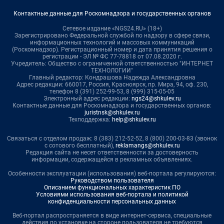
Контактные данные для Роскомнадзора и государственных органов
Сетевое издание «NGS24.RU» (18+)
Зарегистрировано Федеральной службой по надзору в сфере связи,
информационных технологий и массовых коммуникаций
(Роскомнадзор). Регистрационный номер и дата принятия решения о
регистрации - ЭЛ № ФС 77-78818 от 07.08.2020 г.
Учредитель: Общество с ограниченной ответственностью "ИНТЕРНЕТ
ТЕХНОЛОГИИ"
Главный редактор: Кондрашова Надежда Александровна
Адрес редакции: 660017, Россия, Красноярск, пр. Мира, 94, оф. 230,
телефон 8 (391) 252-99-53, 8 (999) 315-05-05
Электронный адрес редакции:
ngs24@shkulev.ru
Контактные данные для Роскомнадзора и государственных органов:
juristnsk@shkulev.ru
Техподдержка:
help@shkulev.ru
Связаться с отделом продаж: 8 (383) 212-52-52, 8 (800) 200-03-83 (звонок
с сотового бесплатный),
reklamangs@shkulev.ru
Редакция сайта не несет ответственности за достоверность
информации, содержащейся в рекламных объявлениях.
Особенности эксплуатации (использования) веб-портала регулируются:
Руководством пользователя
Описанием функциональных характеристик ПО
Условиями использования веб-портала и политикой
конфиденциальности персональных данных
Веб-портал распространяется в виде интернет-сервиса, специальные
действия по установке на стороне пользователя не требуются