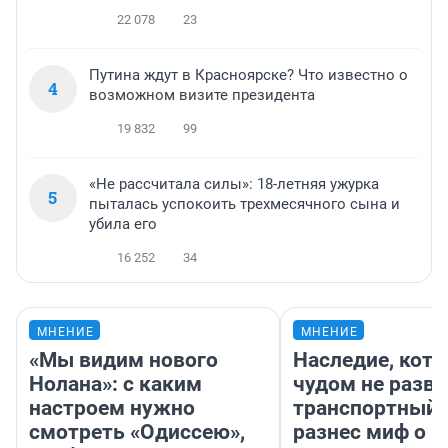
22 078
23
Путина ждут в Красноярске? Что известно о
4
возможном визите президента
19 832
99
«Не рассчитала силы»: 18-летняя ужурка
5
пыталась успокоить трехмесячного сына и
убила его
16 252
34
МНЕНИЕ
МНЕНИЕ
«Мы видим нового
Наследие, кото
Нолана»: с каким
чудом не разва
настроем нужно
транспортный 
смотреть «Одиссею»,
разнес миф о 