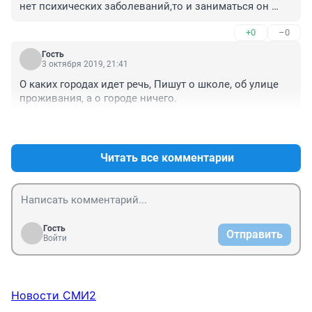
нет психических заболеваний,то и заниматься он 
этим никогда не будет. 

+0
–0
А,и в "пропади на 24 часа" никто кроме тех кто это 
придумал не играет, не все такие бесстрашные что бы 
Гость
всю ночь в заброшке просидеть. Скорее дети уйдут из 
3 октября 2019, 21:41
дома из за конфликтов в семье
О каких городах идет речь, Пишут о школе, об улице 
проживания, а о городе ничего.
+0
–0
Читать все комментарии
Гость
Отправить
Войти
Новости СМИ2