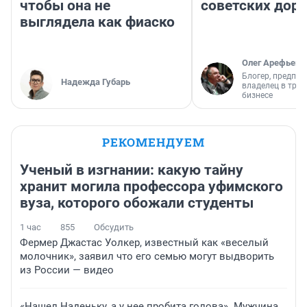
чтобы она не
советских доро
выглядела как фиаско
Олег Арефьев
Блогер, предпри
Надежда Губарь
владелец в тра
бизнесе
РЕКОМЕНДУЕМ
Ученый в изгнании: какую тайну
хранит могила профессора уфимского
вуза, которого обожали студенты
1 час
855
Обсудить
Фермер Джастас Уолкер, известный как «веселый
молочник», заявил что его семью могут выдворить
из России — видео
«Нашел Наденьку, а у нее пробита голова». Мужчина