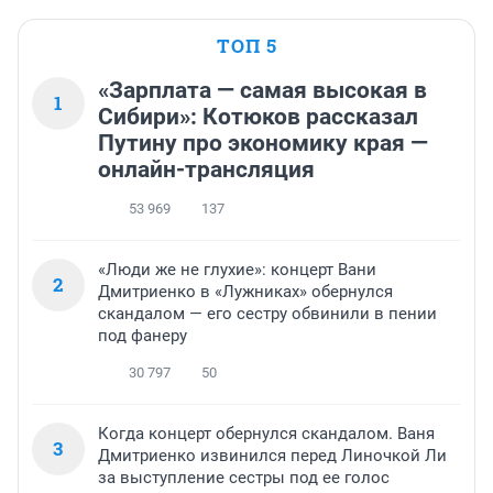
ТОП 5
«Зарплата — самая высокая в
1
Сибири»: Котюков рассказал
Путину про экономику края —
онлайн-трансляция
53 969
137
«Люди же не глухие»: концерт Вани
2
Дмитриенко в «Лужниках» обернулся
скандалом — его сестру обвинили в пении
под фанеру
30 797
50
Когда концерт обернулся скандалом. Ваня
3
Дмитриенко извинился перед Линочкой Ли
за выступление сестры под ее голос