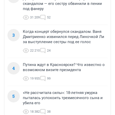
скандалом — его сестру обвинили в пении
под фанеру
31 209
52
Когда концерт обернулся скандалом. Ваня
3
Дмитриенко извинился перед Линочкой Ли
за выступление сестры под ее голос
22 210
24
Путина ждут в Красноярске? Что известно о
4
возможном визите президента
19 955
99
«Не рассчитала силы»: 18-летняя ужурка
5
пыталась успокоить трехмесячного сына и
убила его
18 382
38