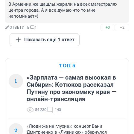
В Армении же шашлы жарили на всех магестралях 
центра города. А я все думаю что то мне 
напоминает=)
+0
–2
ОТВЕТИТЬ
1
Показать ещё 1 ответ
ТОП 5
«Зарплата — самая высокая в
1
Сибири»: Котюков рассказал
Путину про экономику края —
онлайн-трансляция
54 230
143
«Люди же не глухие»: концерт Вани
2
Дмитриенко в «Лужниках» обернулся