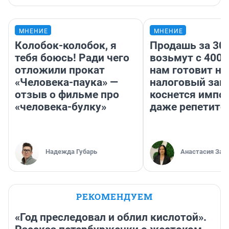
МНЕНИЕ
МНЕНИЕ
Колобок-колобок, я
Продашь за 300
тебя боюсь! Ради чего
возьмут с 4000
отложили прокат
нам готовит н
«Человека-паука» —
налоговый зако
отзыв о фильме про
коснется импор
«человека-булку»
даже репетито
Надежда Губарь
Анастасия Зав
РЕКОМЕНДУЕМ
«Год преследовал и облил кислотой».