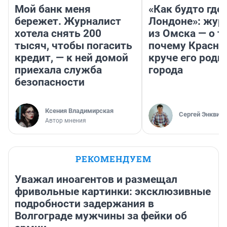
Мой банк меня
«Как будто где-
бережет. Журналист
Лондоне»: жур
хотела снять 200
из Омска — о т
тысяч, чтобы погасить
почему Красно
кредит, — к ней домой
круче его родн
приехала служба
города
безопасности
Ксения Владимирская
Сергей Энквист
Автор мнения
РЕКОМЕНДУЕМ
Уважал иноагентов и размещал
фривольные картинки: эксклюзивные
подробности задержания в
Волгограде мужчины за фейки об