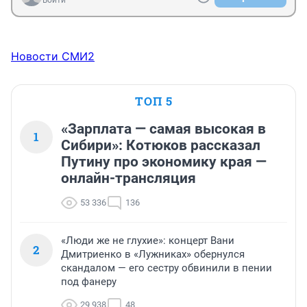
Войти
Новости СМИ2
ТОП 5
«Зарплата — самая высокая в
1
Сибири»: Котюков рассказал
Путину про экономику края —
онлайн-трансляция
53 336
136
«Люди же не глухие»: концерт Вани
2
Дмитриенко в «Лужниках» обернулся
скандалом — его сестру обвинили в пении
под фанеру
29 938
48