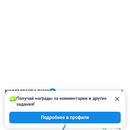
КОММЕНТАРИИ
9
Получай награды за комментарии и другие 
задания!
Гость
25 июля 2019, 11:06
Подробнее в профиле
Усс виноват, не иначе
+0
–6