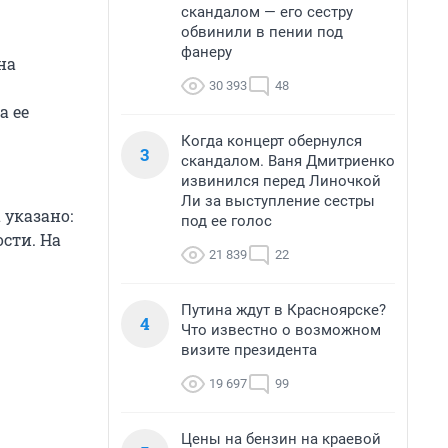
скандалом — его сестру
обвинили в пении под
фанеру
на
30 393
48
а ее
Когда концерт обернулся
3
скандалом. Ваня Дмитриенко
извинился перед Линочкой
Ли за выступление сестры
 указано:
под ее голос
ости. На
21 839
22
Путина ждут в Красноярске?
4
Что известно о возможном
визите президента
19 697
99
Цены на бензин на краевой