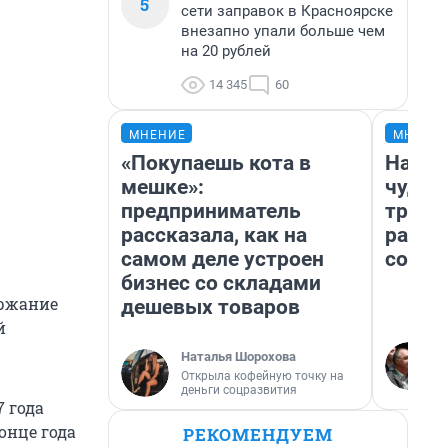
5
сети заправок в Красноярске
внезапно упали больше чем
на 20 рублей
14 345
60
МНЕНИЕ
МНЕНИ
«Покупаешь кота в
Насле
мешке»:
чудом
предприниматель
транс
рассказала, как на
разне
самом деле устроен
совет
бизнес со складами
ержание
дешевых товаров
й
Наталья Шорохова
Открыла кофейную точку на
деньги соцразвития
7 года
конце года
РЕКОМЕНДУЕМ