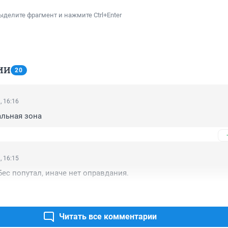
ыделите фрагмент и нажмите Ctrl+Enter
ИИ
20
, 16:16
альная зона
, 16:15
Бес попутал, иначе нет оправдания.
Читать все комментарии