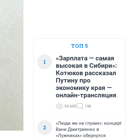
ТОП 5
«Зарплата — самая
1
высокая в Сибири»:
Котюков рассказал
Путину про
экономику края —
онлайн-трансляция
53 630
136
«Люди же не глухие»: концерт
2
Вани Дмитриенко в
«Лужниках» обернулся