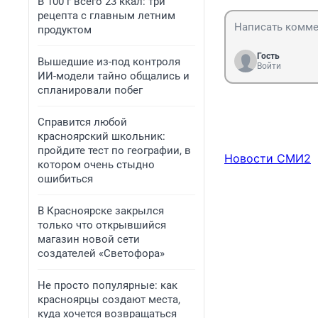
В 100 г всего 23 ккал: три
рецепта с главным летним
продуктом
Гость
Вышедшие из-под контроля
Войти
ИИ-модели тайно общались и
спланировали побег
Справится любой
красноярский школьник:
пройдите тест по географии, в
Новости СМИ2
котором очень стыдно
ошибиться
В Красноярске закрылся
только что открывшийся
магазин новой сети
создателей «Светофора»
Не просто популярные: как
красноярцы создают места,
куда хочется возвращаться