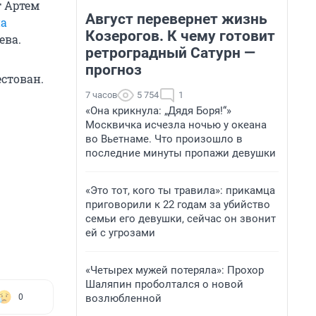
т Артем
Август перевернет жизнь
а
Козерогов. К чему готовит
ева.
ретроградный Сатурн —
прогноз
стован.
7 часов
5 754
1
«Она крикнула: „Дядя Боря!“»
Москвичка исчезла ночью у океана
во Вьетнаме. Что произошло в
последние минуты пропажи девушки
«Это тот, кого ты травила»: прикамца
приговорили к 22 годам за убийство
семьи его девушки, сейчас он звонит
ей с угрозами
«Четырех мужей потеряла»: Прохор
Шаляпин проболтался о новой
возлюбленной
0