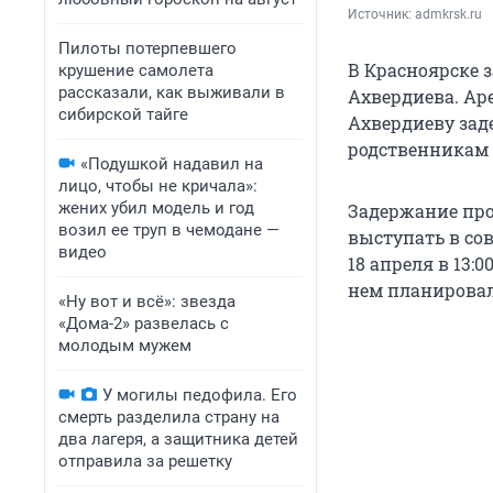
Источник: 
admkrsk.ru
Пилоты потерпевшего
В Красноярске 
крушение самолета
рассказали, как выживали в
Ахвердиева. Аре
сибирской тайге
Ахвердиеву зад
родственникам 
«Подушкой надавил на
лицо, чтобы не кричала»:
жених убил модель и год
Задержание про
возил ее труп в чемодане —
выступать в сов
видео
18 апреля в 13:
нем планировал
«Ну вот и всё»: звезда
«Дома-2» развелась с
молодым мужем
У могилы педофила. Его
смерть разделила страну на
два лагеря, а защитника детей
отправила за решетку