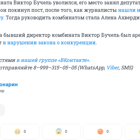
ната Виктор Бучель уволился, его место занял депута
он покинул пост, после того, как журналисты
нашли н
су
. Тогда руководить комбинатом стала Алена Ахверди
ода бывший директор комбината Виктор Бучель был аре
т
в нарушении закона о конкуренции
.
остями
в нашей группе «ВКонтакте»
.
 отправляйте 8–999–315–05–05 (WhatsApp,
Viber
, SMS)
онарин
тор
0
0
0