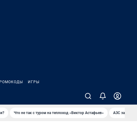
РОМОКОДЫ
ИГРЫ
ли?
Что не так с туром на теплоход «Виктор Астафьев»
AЗС закупае