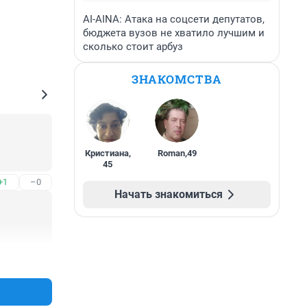
AI-AINA: Атака на соцсети депутатов,
бюджета вузов не хватило лучшим и
сколько стоит арбуз
ЗНАКОМСТВА
Кристиана
,
Roman
,
49
45
+1
–0
Начать знакомиться
+0
–0