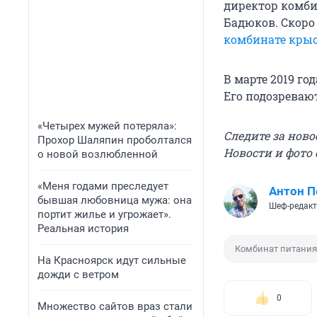
директор комби
Бадюков. Скоро 
комбинате кры
В марте 2019 г
Его подозреваю
«Четырех мужей потеряла»:
Следите за нов
Прохор Шаляпин проболтался
Новости и фото
о новой возлюбленной
«Меня годами преследует
Антон П
бывшая любовница мужа: она
Шеф-редак
портит жилье и угрожает».
Реальная история
Комбинат питания
На Красноярск идут сильные
дожди с ветром
0
Множество сайтов враз стали