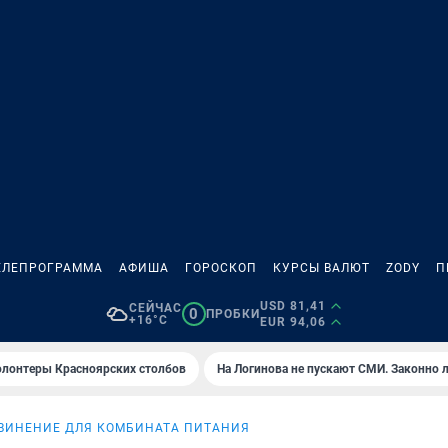
ЕЛЕПРОГРАММА
АФИША
ГОРОСКОП
КУРСЫ ВАЛЮТ
ZODY
П
USD 81,41
СЕЙЧАС
0
ПРОБКИ
+16°C
EUR 94,06
олонтеры Красноярских столбов
На Логинова не пускают СМИ. Законно 
ВИНЕНИЕ ДЛЯ КОМБИНАТА ПИТАНИЯ