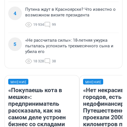
Путина ждут в Красноярске? Что известно о
4
возможном визите президента
19 934
99
«Не рассчитала силы»: 18-летняя ужурка
5
пыталась успокоить трехмесячного сына и
убила его
18 328
38
МНЕНИЕ
МНЕНИЕ
«Покупаешь кота в
«Нет некрасив
мешке»:
городов, есть
предприниматель
недофинансиро
рассказала, как на
Путешественн
самом деле устроен
проехали 2000
бизнес со складами
километров по 