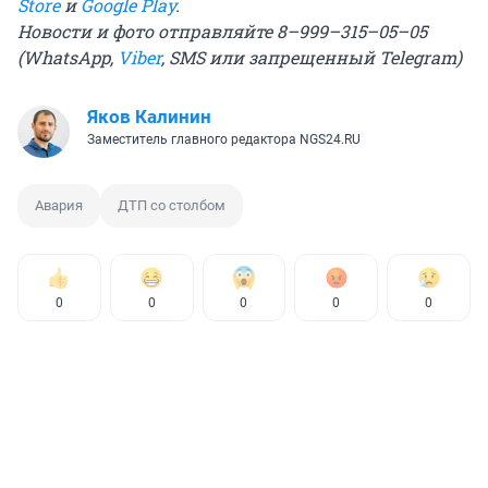
Store
и
Google Play
.
Новости и фото отправляйте 8–999–315–05–05
(WhatsApp,
Viber
, SMS
или запрещенный Telegram
)
Яков Калинин
Заместитель главного редактора NGS24.RU
Авария
ДТП со столбом
0
0
0
0
0