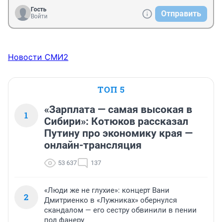
Гость
Отправить
Войти
Новости СМИ2
ТОП 5
«Зарплата — самая высокая в
1
Сибири»: Котюков рассказал
Путину про экономику края —
онлайн-трансляция
53 637
137
«Люди же не глухие»: концерт Вани
2
Дмитриенко в «Лужниках» обернулся
скандалом — его сестру обвинили в пении
под фанеру