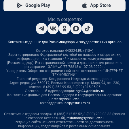
Google Play
App Store
Мы в соцсетях
Контактные данные для Роскомнадзора и государственных органов
Сетевое издание «NGS24.RU» (18+)
Зарегистрировано Федеральной службой по надзору в сфере связи,
информационных технологий и массовых коммуникаций
(Роскомнадзор). Регистрационный номер и дата принятия решения о
регистрации - ЭЛ № ФС 77-78818 от 07.08.2020 г.
Учредитель: Общество с ограниченной ответственностью "ИНТЕРНЕТ
ТЕХНОЛОГИИ"
Главный редактор: Кондрашова Надежда Александровна
Адрес редакции: 660017, Россия, Красноярск, пр. Мира, 94, оф. 230,
телефон 8 (391) 252-99-53, 8 (999) 315-05-05
Электронный адрес редакции:
ngs24@shkulev.ru
Контактные данные для Роскомнадзора и государственных органов:
juristnsk@shkulev.ru
Техподдержка:
help@shkulev.ru
Связаться с отделом продаж: 8 (383) 212-52-52, 8 (800) 200-03-83 (звонок
с сотового бесплатный),
reklamangs@shkulev.ru
Редакция сайта не несет ответственности за достоверность
информации, содержащейся в рекламных объявлениях.