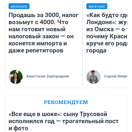
МНЕНИЕ
МНЕНИЕ
Продашь за 3000, налог
«Как будто где-
возьмут с 4000. Что
Лондоне»: жур
нам готовит новый
из Омска — о т
налоговый закон — он
почему Красно
коснется импорта и
круче его родн
даже репетиторов
города
Анастасия Завгородняя
Сергей Энквист
РЕКОМЕНДУЕМ
«Все еще в шоке»: сыну Трусовой
исполнился год — трогательный пост
и фото