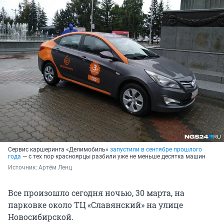
Сервис каршеринга «Делимобиль»
запустили в сентябре прошлого
года
— с тех пор красноярцы разбили уже не меньше десятка машин
Источник: 
Артём Ленц 
Все произошло сегодня ночью, 30 марта, на
парковке около ТЦ «Славянский» на улице
Новосибирской.