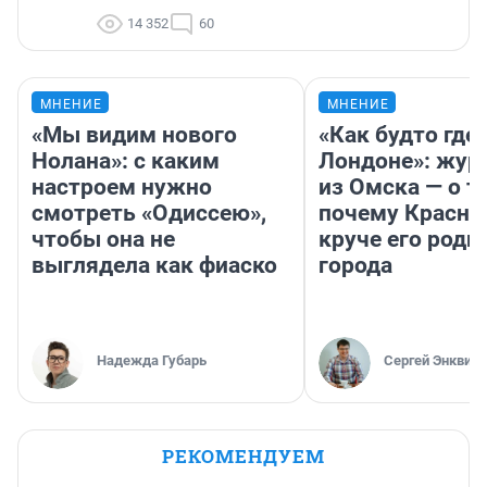
14 352
60
МНЕНИЕ
МНЕНИЕ
«Мы видим нового
«Как будто где-
Нолана»: с каким
Лондоне»: жур
настроем нужно
из Омска — о т
смотреть «Одиссею»,
почему Красно
чтобы она не
круче его родн
выглядела как фиаско
города
Надежда Губарь
Сергей Энквист
РЕКОМЕНДУЕМ