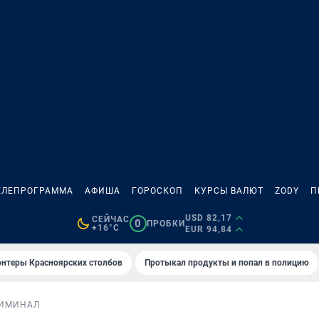
ЕЛЕПРОГРАММА
АФИША
ГОРОСКОП
КУРСЫ ВАЛЮТ
ZODY
П
USD 82,17
СЕЙЧАС
0
ПРОБКИ
+16°C
EUR 94,84
онтеры Красноярских столбов
Протыкал продукты и попал в полицию
ИМИНАЛ