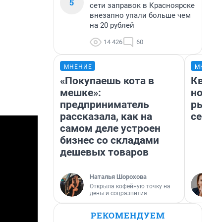
5
сети заправок в Красноярске
внезапно упали больше чем
на 20 рублей
14 426
60
МНЕНИЕ
МНЕНИ
«Покупаешь кота в
Кварт
мешке»:
но де
предприниматель
рынок
рассказала, как на
сейча
самом деле устроен
бизнес со складами
дешевых товаров
Наталья Шорохова
Открыла кофейную точку на
деньги соцразвития
РЕКОМЕНДУЕМ