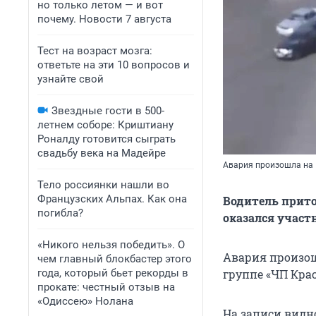
но только летом — и вот
почему. Новости 7 августа
Тест на возраст мозга:
ответьте на эти 10 вопросов и
узнайте свой
Звездные гости в 500-
летнем соборе: Криштиану
Роналду готовится сыграть
свадьбу века на Мадейре
Авария произошла на
Тело россиянки нашли во
Французских Альпах. Как она
Водитель прито
погибла?
оказался участ
«Никого нельзя победить». О
Авария произош
чем главный блокбастер этого
года, который бьет рекорды в
группе «ЧП Крас
прокате: честный отзыв на
«Одиссею» Нолана
На записи видн