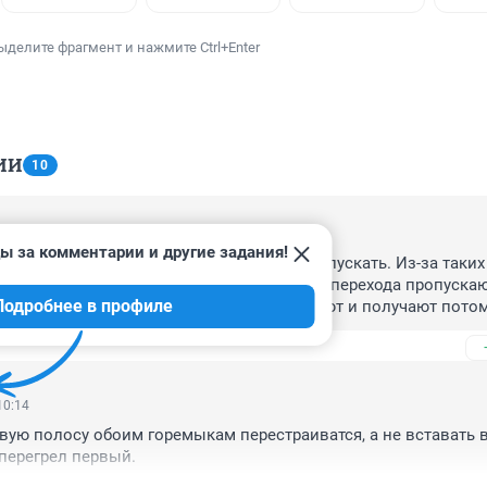
ыделите фрагмент и нажмите Ctrl+Enter
ИИ
10
10:58
ы за комментарии и другие задания!
сирены и мигалки ехала, нечего было пропускать. Из-за таких 
емы и возникают. То пешеходов еще вне перехода пропускают,
Подробнее в профиле
водители, едущие по правилам, их сбивают и получают потом
10:14
вую полосу обоим горемыкам перестраиватся, а не вставать в 
перегрел первый.