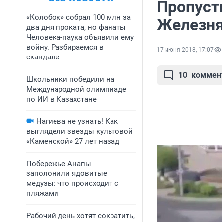
Пропуст
«Колобок» собрал 100 млн за
Железня
два дня проката, но фанаты
Человека-паука объявили ему
войну. Разбираемся в
17 июня 2018, 17:07
скандале
10
коммен
Школьники победили на
Международной олимпиаде
по ИИ в Казахстане
Нагиева не узнать! Как
выглядели звезды культовой
«Каменской» 27 лет назад
Побережье Анапы
заполонили ядовитые
медузы: что происходит с
пляжами
Рабочий день хотят сократить,