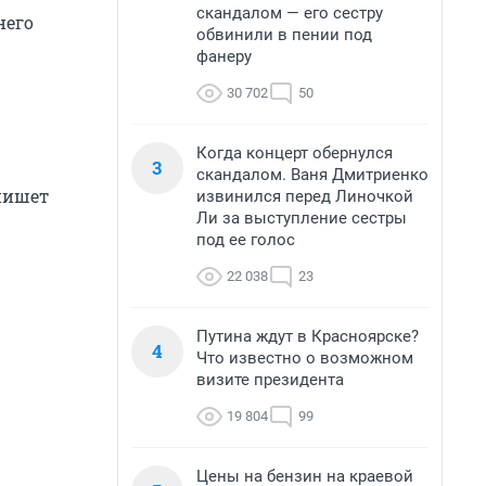
скандалом — его сестру
него
обвинили в пении под
фанеру
30 702
50
Когда концерт обернулся
3
скандалом. Ваня Дмитриенко
 пишет
извинился перед Линочкой
Ли за выступление сестры
под ее голос
22 038
23
Путина ждут в Красноярске?
4
Что известно о возможном
визите президента
19 804
99
Цены на бензин на краевой