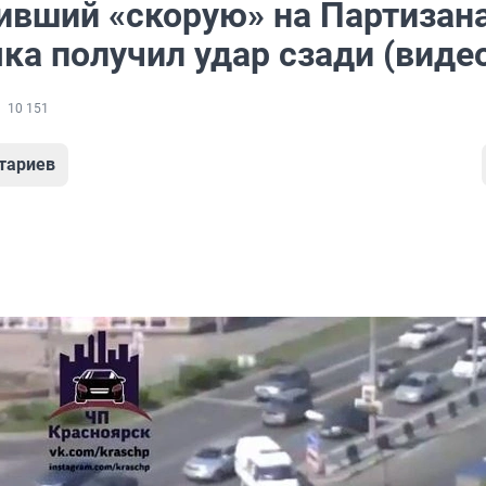
ивший «скорую» на Партизан
ка получил удар сзади (виде
10 151
тариев