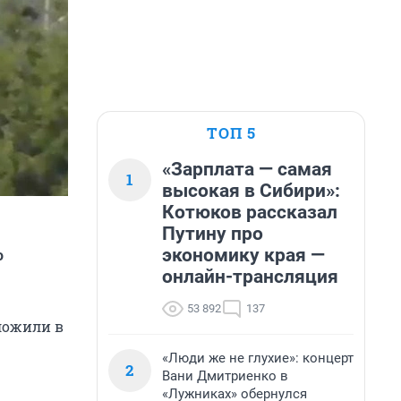
ТОП 5
«Зарплата — самая
1
высокая в Сибири»:
Котюков рассказал
Путину про
экономику края —
о
онлайн-трансляция
53 892
137
ложили в
«Люди же не глухие»: концерт
2
Вани Дмитриенко в
«Лужниках» обернулся