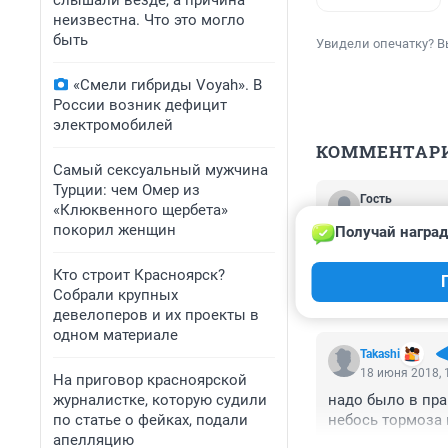
слышали везде, а причина
неизвестна. Что это могло
быть
Увидели опечатку? В
«Смели гибриды Voyah». В
России возник дефицит
электромобилей
КОММЕНТАР
Самый сексуальный мужчина
Турции: чем Омер из
Гость
«Клюквенного щербета»
18 июня 2018, 
покорил женщин
Получай наград
если скорая без 
добродеев пробл
Кто строит Красноярск?
следующем ряду 
Собрали крупных
проблемы.
девелоперов и их проекты в
одном материале
Takashi
18 июня 2018, 
На приговор красноярской
журналистке, которую судили
надо было в пра
по статье о фейках, подали
небось тормоза 
апелляцию