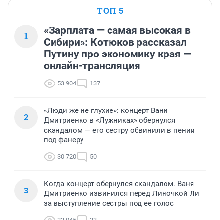
ТОП 5
«Зарплата — самая высокая в
1
Сибири»: Котюков рассказал
Путину про экономику края —
онлайн-трансляция
53 904
137
«Люди же не глухие»: концерт Вани
2
Дмитриенко в «Лужниках» обернулся
скандалом — его сестру обвинили в пении
под фанеру
30 720
50
Когда концерт обернулся скандалом. Ваня
3
Дмитриенко извинился перед Линочкой Ли
за выступление сестры под ее голос
22 045
23