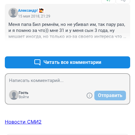
+7
–0
незадавшуюся жизнь и горечь?!
Александр!
15 мая 2018, 21:29
Меня папа Бил ремнём, но не убивал им, так пару раз, 
и я помню за что)) мне 31 и у меня сын 3 года, ну 
мешает иногда, но только из-за своего интереса что и 
как) отвлекаешься отвечаешь, балуется получает по 
+3
–3
жопе и то очень редко. Но я представил на секунду 
как я своего бью до кровоподтеков, мне аж не по 
себе стало, это какой ненавистью надо обладать. 
Читать все комментарии
Хотя мы не знаем что там на самом деле, написать 
что угодно можно.
Гость
Отправить
Войти
Новости СМИ2