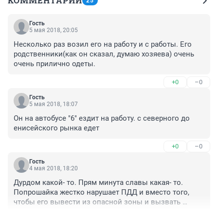
КОММЕНТАРИИ
25
Гость
5 мая 2018, 20:05
Несколько раз возил его на работу и с работы. Его 
родственники(как он сказал, думаю хозяева) очень 
очень прилично одеты.
+0
–0
Гость
5 мая 2018, 18:07
Он на автобусе "6" ездит на работу. с северного до 
енисейского рынка едет
+0
–0
Гость
4 мая 2018, 18:20
Дурдом какой- то. Прям минута славы какая- то. 
Попрошайка жестко нарушает ПДД и вместо того, 
чтобы его вывести из опасной зоны и вызвать 
полицию - интервьюируют. Из Одессы он, ну-ну, а 