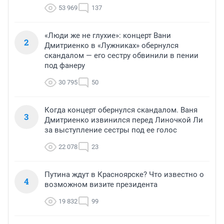
53 969
137
«Люди же не глухие»: концерт Вани
2
Дмитриенко в «Лужниках» обернулся
скандалом — его сестру обвинили в пении
под фанеру
30 795
50
Когда концерт обернулся скандалом. Ваня
3
Дмитриенко извинился перед Линочкой Ли
за выступление сестры под ее голос
22 078
23
Путина ждут в Красноярске? Что известно о
4
возможном визите президента
19 832
99