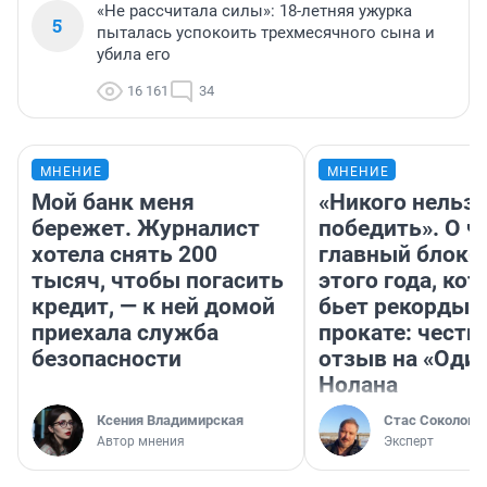
«Не рассчитала силы»: 18-летняя ужурка
5
пыталась успокоить трехмесячного сына и
убила его
16 161
34
МНЕНИЕ
МНЕНИЕ
Мой банк меня
«Никого нельз
бережет. Журналист
победить». О ч
хотела снять 200
главный блокб
тысяч, чтобы погасить
этого года, ко
кредит, — к ней домой
бьет рекорды 
приехала служба
прокате: честн
безопасности
отзыв на «Оди
Нолана
Ксения Владимирская
Стас Соколов
Автор мнения
Эксперт