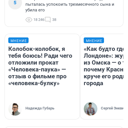
5
пыталась успокоить трехмесячного сына и
убила его
18 246
38
МНЕНИЕ
МНЕНИЕ
Колобок-колобок, я
«Как будто где-
тебя боюсь! Ради чего
Лондоне»: жур
отложили прокат
из Омска — о т
«Человека-паука» —
почему Красно
отзыв о фильме про
круче его родн
«человека-булку»
города
Надежда Губарь
Сергей Энквист