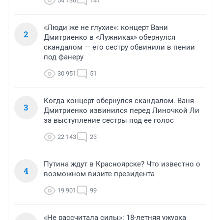
54 136
141
«Люди же не глухие»: концерт Вани
2
Дмитриенко в «Лужниках» обернулся
скандалом — его сестру обвинили в пении
под фанеру
30 951
51
Когда концерт обернулся скандалом. Ваня
3
Дмитриенко извинился перед Линочкой Ли
за выступление сестры под ее голос
22 143
23
Путина ждут в Красноярске? Что известно о
4
возможном визите президента
19 901
99
«Не рассчитала силы»: 18-летняя ужурка