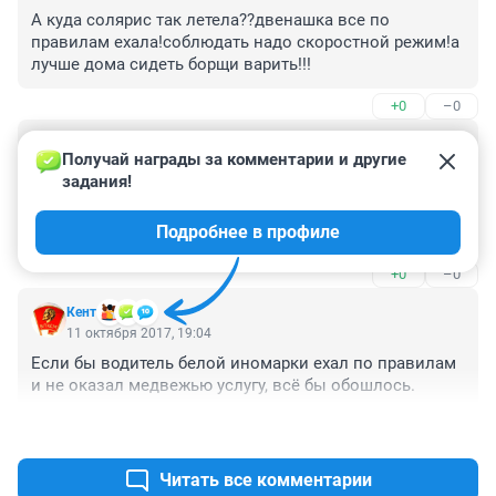
А куда солярис так летела??двенашка все по 
правилам ехала!соблюдать надо скоростной режим!а 
лучше дома сидеть борщи варить!!!
+0
–0
Гость
11 октября 2017, 19:55
Получай награды за комментарии и другие 
задания!
Хуже алкашей на дороге только пропускальщики, 
которые пропускают в любой ситуации, кредо что ли 
Подробнее в профиле
такое!

Впереди зелёный, а он пропускает. Или сзади 
+0
–0
собрался поток машин, а он пропускает-уступлю 
одному, а машин 7 сзади пусть ждут. А иногда бывает 
Кент
вот так, на скоростном участке пропускать это надо 
11 октября 2017, 19:04
же ума набраться...пропустил и свалил, а мог хотя бы 
Если бы водитель белой иномарки ехал по правилам 
догнать ваз.
и не оказал медвежью услугу, всё бы обошлось.
+1
–0
Читать все комментарии