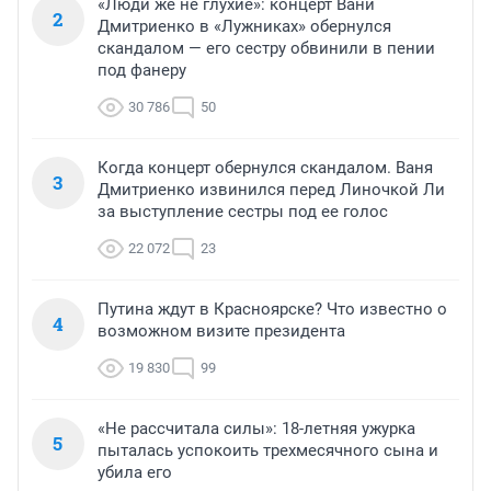
«Люди же не глухие»: концерт Вани
2
Дмитриенко в «Лужниках» обернулся
скандалом — его сестру обвинили в пении
под фанеру
30 786
50
Когда концерт обернулся скандалом. Ваня
3
Дмитриенко извинился перед Линочкой Ли
за выступление сестры под ее голос
22 072
23
Путина ждут в Красноярске? Что известно о
4
возможном визите президента
19 830
99
«Не рассчитала силы»: 18-летняя ужурка
5
пыталась успокоить трехмесячного сына и
убила его