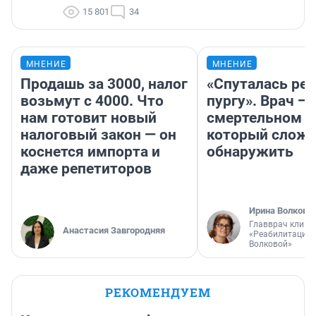
15 801
34
МНЕНИЕ
МНЕНИЕ
Продашь за 3000, налог
«Спуталась реч
возьмут с 4000. Что
пургу». Врач — 
нам готовит новый
смертельном д
налоговый закон — он
который слож
коснется импорта и
обнаружить
даже репетиторов
Ирина Волкова
Главврач клини
Анастасия Завгородняя
«Реабилитация 
Волковой»
РЕКОМЕНДУЕМ