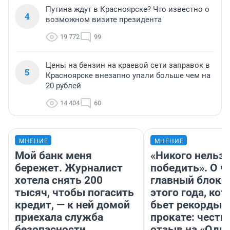
Путина ждут в Красноярске? Что известно о
4
возможном визите президента
19 772
99
Цены на бензин на краевой сети заправок в
5
Красноярске внезапно упали больше чем на
20 рублей
14 404
60
МНЕНИЕ
МНЕНИЕ
Мой банк меня
«Никого нельз
бережет. Журналист
победить». О ч
хотела снять 200
главный блокб
тысяч, чтобы погасить
этого года, ко
кредит, — к ней домой
бьет рекорды 
приехала служба
прокате: честн
безопасности
отзыв на «Оди