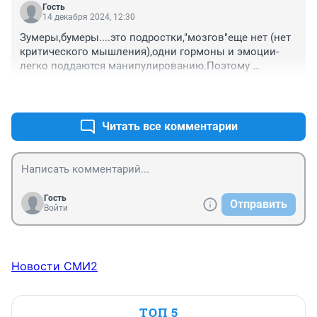
Гость
14 декабря 2024, 12:30
Зумеры,бумеры....это подростки,"мозгов"еще нет (нет 
критического мышления),одни гормоны и эмоции-
легко поддаются манипулированию.Поэтому 
"ведутся" на всякую дрянь,что им рекламируют 
+3
–1
"лидеры мнений".Как с этим бороться-первое время 
взросления всё вылечит,надо общаться с ними 
родителям больше и на равных, пытаться как то 
Читать все комментарии
найти ниточки.
Гость
Отправить
Войти
Новости СМИ2
ТОП 5