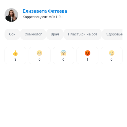
Елизавета Фатеева
Корреспондент MSK1.RU
Сон
Сомнолог
Врач
Пластыри на рот
Здоровье
3
0
0
1
0