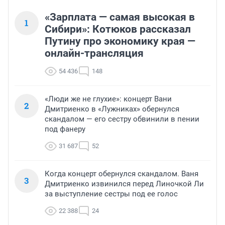
«Зарплата — самая высокая в
1
Сибири»: Котюков рассказал
Путину про экономику края —
онлайн-трансляция
54 436
148
«Люди же не глухие»: концерт Вани
2
Дмитриенко в «Лужниках» обернулся
скандалом — его сестру обвинили в пении
под фанеру
31 687
52
Когда концерт обернулся скандалом. Ваня
3
Дмитриенко извинился перед Линочкой Ли
за выступление сестры под ее голос
22 388
24