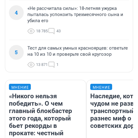
«Не рассчитала силы»: 18-летняя ужурка
4
пыталась успокоить трехмесячного сына и
убила его
18 785
43
Тест для самых умных красноярцев: ответьте
5
на 10 из 10 и проверьте свой кругозор
13 871
1
МНЕНИЕ
МНЕНИЕ
«Никого нельзя
Наследие, кото
победить». О чем
чудом не разва
главный блокбастер
транспортный 
этого года, который
разнес миф о 
бьет рекорды в
советских доро
прокате: честный