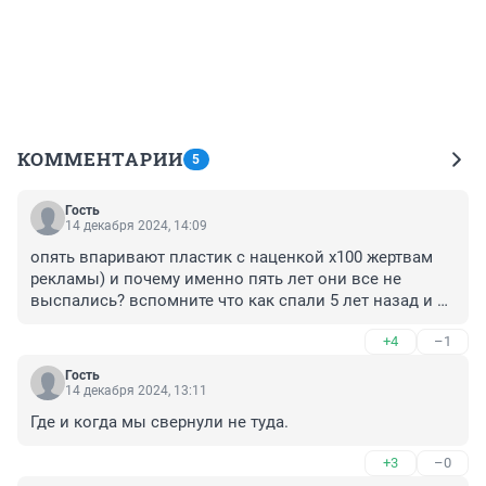
КОММЕНТАРИИ
5
Гость
14 декабря 2024, 14:09
опять впаривают пластик с наценкой x100 жертвам 
рекламы) и почему именно пять лет они все не 
выспались? вспомните что как спали 5 лет назад и 
просто повторите это))) ну и если она равняется на 
+4
–1
"звезд" типа Джарахова, то всё понятно) им не 
пластик, а кольцо коровье в нос нужно вставить, 
Гость
стадо и есть стадо.
14 декабря 2024, 13:11
Где и когда мы свернули не туда.
+3
–0