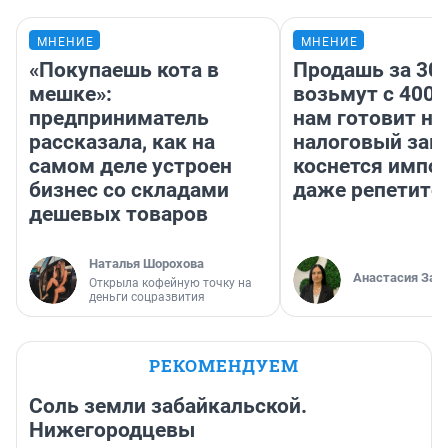
МНЕНИЕ
МНЕНИЕ
«Покупаешь кота в
Продашь за 300
мешке»:
возьмут с 4000
предприниматель
нам готовит н
рассказала, как на
налоговый зако
самом деле устроен
коснется импор
бизнес со складами
даже репетито
дешевых товаров
Наталья Шорохова
Анастасия Зав
Открыла кофейную точку на
деньги соцразвития
РЕКОМЕНДУЕМ
Соль земли забайкальской.
Нижегородцевы