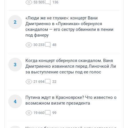
53 505
136
«Люди же не глухие»: концерт Вани
2
Дмитриенко в «Лужниках» обернулся
скандалом — его сестру обвинили в пении
под фанеру
30 233
48
Когда концерт обернулся скандалом. Ваня
3
Дмитриенко извинился перед Линочкой Ли
за выступление сестры под ее голос
21 694
22
Путина ждут в Красноярске? Что известно о
4
возможном визите президента
19 660
99