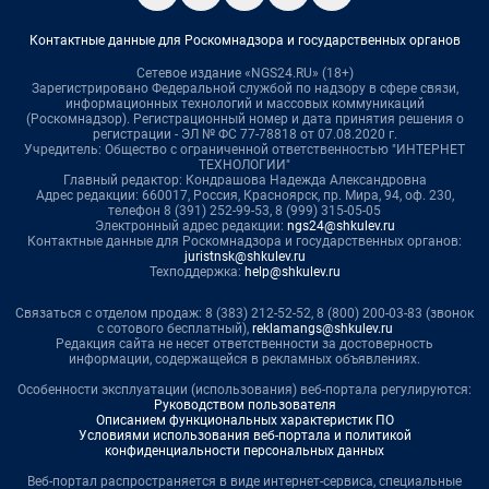
Контактные данные для Роскомнадзора и государственных органов
Сетевое издание «NGS24.RU» (18+)
Зарегистрировано Федеральной службой по надзору в сфере связи,
информационных технологий и массовых коммуникаций
(Роскомнадзор). Регистрационный номер и дата принятия решения о
регистрации - ЭЛ № ФС 77-78818 от 07.08.2020 г.
Учредитель: Общество с ограниченной ответственностью "ИНТЕРНЕТ
ТЕХНОЛОГИИ"
Главный редактор: Кондрашова Надежда Александровна
Адрес редакции: 660017, Россия, Красноярск, пр. Мира, 94, оф. 230,
телефон 8 (391) 252-99-53, 8 (999) 315-05-05
Электронный адрес редакции:
ngs24@shkulev.ru
Контактные данные для Роскомнадзора и государственных органов:
juristnsk@shkulev.ru
Техподдержка:
help@shkulev.ru
Связаться с отделом продаж: 8 (383) 212-52-52, 8 (800) 200-03-83 (звонок
с сотового бесплатный),
reklamangs@shkulev.ru
Редакция сайта не несет ответственности за достоверность
информации, содержащейся в рекламных объявлениях.
Особенности эксплуатации (использования) веб-портала регулируются:
Руководством пользователя
Описанием функциональных характеристик ПО
Условиями использования веб-портала и политикой
конфиденциальности персональных данных
Веб-портал распространяется в виде интернет-сервиса, специальные