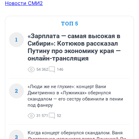
Новости СМИ2
ТОП 5
«Зарплата — самая высокая в
1
Сибири»: Котюков рассказал
Путину про экономику края —
онлайн-трансляция
54 362
146
«Люди же не глухие»: концерт Вани
2
Дмитриенко в «Лужниках» обернулся
скандалом — его сестру обвинили в пении
под фанеру
31 571
52
Когда концерт обернулся скандалом. Ваня
3
Дмитриенко извинился перед Линочкой Ли