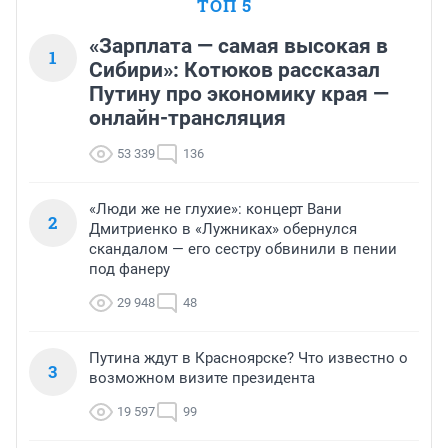
ТОП 5
«Зарплата — самая высокая в
1
Сибири»: Котюков рассказал
Путину про экономику края —
онлайн-трансляция
53 339
136
«Люди же не глухие»: концерт Вани
2
Дмитриенко в «Лужниках» обернулся
скандалом — его сестру обвинили в пении
под фанеру
29 948
48
Путина ждут в Красноярске? Что известно о
3
возможном визите президента
19 597
99