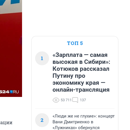
ТОП 5
«Зарплата — самая
1
высокая в Сибири»:
Котюков рассказал
Путину про
экономику края —
онлайн-трансляция
53 711
137
«Люди же не глухие»: концерт
2
Вани Дмитриенко в
нации
«Лужниках» обернулся