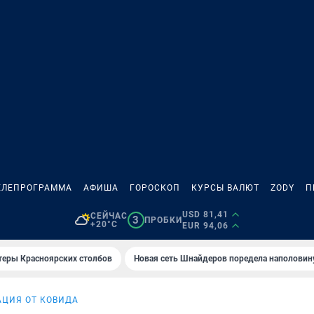
ЕЛЕПРОГРАММА
АФИША
ГОРОСКОП
КУРСЫ ВАЛЮТ
ZODY
П
USD 81,41
СЕЙЧАС
3
ПРОБКИ
+20°C
EUR 94,06
теры Красноярских столбов
Новая сеть Шнайдеров поредела наполовин
ЦИЯ ОТ КОВИДА