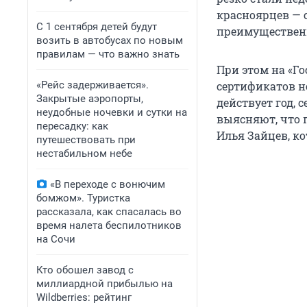
красноярцев — 
С 1 сентября детей будут
преимущественн
возить в автобусах по новым
правилам — что важно знать
При этом на «Г
«Рейс задерживается».
сертификатов н
Закрытые аэропорты,
действует год, 
неудобные ночевки и сутки на
выясняют, что 
пересадку: как
Илья Зайцев, к
путешествовать при
нестабильном небе
«В переходе с вонючим
бомжом». Туристка
рассказала, как спасалась во
время налета беспилотников
на Сочи
Кто обошел завод с
миллиардной прибылью на
Wildberries: рейтинг