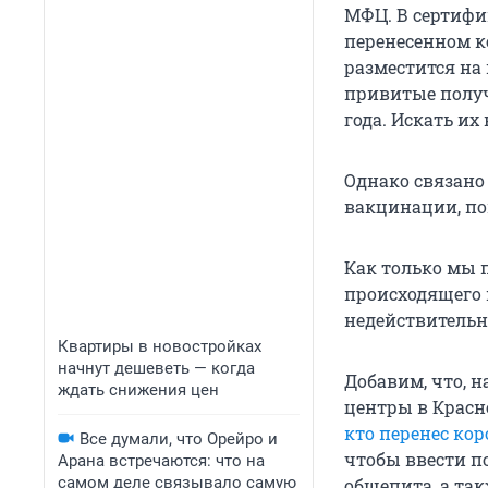
МФЦ. В сертифи
перенесенном к
разместится на
привитые получ
года. Искать их 
Однако связано
вакцинации, пок
Как только мы 
происходящего и
недействитель
Квартиры в новостройках
начнут дешеветь — когда
Добавим, что, н
ждать снижения цен
центры в Крас
кто перенес ко
Все думали, что Орейро и
чтобы ввести п
Арана встречаются: что на
самом деле связывало самую
общепита, а так