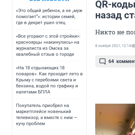
QR-коды
«Это общий ребенок, а не „муж
назад с
помогает“»: истории семей,
где в декрет ушел отец
Никто не по
«Все угорают с этой стройки»:
красноярцы «накинулись» на
8 ноября 2021, 12:14
журналиста из Омска за
хвалебный отзыв о городе
64
коммен
«На 18 отдыхающих 18
поваров». Как проходит лето в
Крыму с перебоями света и
бензина, водой по графику и
налетами БПЛА
Покупатель приобрел на
маркетплейсе новенький
телевизор, а вместе с ним —
кучу проблем