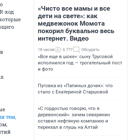
о
«Чисто все мамы и все
R-код
дети на свете»: как
 которые
медвежонок Момота
ющего
покорил буквально весь
интернет. Видео
18 часов
6 777
Обсудить
ов
«Все еще в шоке»: сыну Трусовой
исполнился год — трогательный пост
и фото
ах
Пуговка из «Папиных дочек»: что
стало с Екатериной Старшовой
«С гордостью говорю, что я
ые
деревенский»: зачем северянин
и тем,
оставил нефтяную компанию и
ом,
переехал в глушь на Алтай
ятий