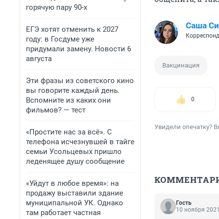
горячую пару 90-х
Саша С
ЕГЭ хотят отменить к 2027
Корреспонд
году: в Госдуме уже
придумали замену. Новости 6
августа
Вакцинация
Эти фразы из советского кино
вы говорите каждый день.
Вспомните из каких они
0
фильмов? — тест
Увидели опечатку? В
«Простите нас за всё». С
телефона исчезнувшей в тайге
семьи Усольцевых пришло
леденящее душу сообщение
КОММЕНТАР
«Уйдут в любое время»: на
продажу выставили здание
муниципальной УК. Однако
Гость
10 ноября 2021
там работает частная