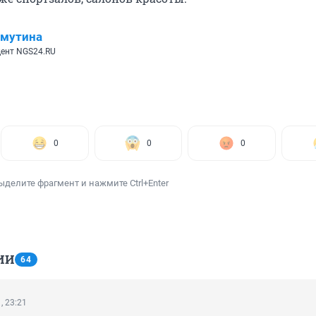
имутина
ент NGS24.RU
0
0
0
ыделите фрагмент и нажмите Ctrl+Enter
ИИ
64
, 23:21