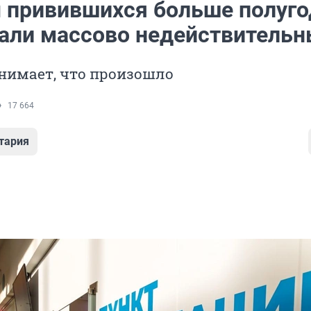
 привившихся больше полуго
тали массово недействитель
нимает, что произошло
17 664
тария