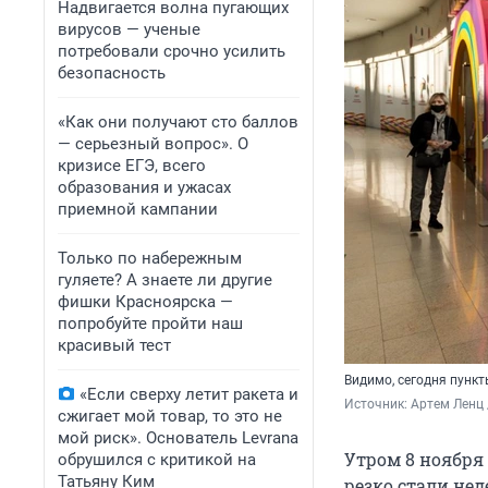
Надвигается волна пугающих
вирусов — ученые
потребовали срочно усилить
безопасность
«Как они получают сто баллов
— серьезный вопрос». О
кризисе ЕГЭ, всего
образования и ужасах
приемной кампании
Только по набережным
гуляете? А знаете ли другие
фишки Красноярска —
попробуйте пройти наш
красивый тест
Видимо, сегодня пунк
«Если сверху летит ракета и
Источник: 
Артем Ленц 
сжигает мой товар, то это не
мой риск». Основатель Levrana
Утром 8 ноября
обрушился с критикой на
Татьяну Ким
резко стали нед