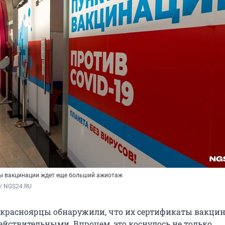
ты вакцинации ждет еще больший ажиотаж
/ NGS24.RU
 красноярцы обнаружили, что их сертификаты вакци
ействительными. Впрочем, это коснулось не только