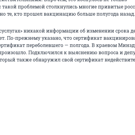
с такой проблемой столкнулись многие привитые росс
о те, кто прошел вакцинацию больше полугода назад
осуслугах» никакой информации об изменении срока д
ет. По-прежнему указано, что сертификат вакциниров
сертификат переболевшего — полгода. В краевом Минз
произошло. Подключился к выяснению вопроса и депу
оторый также обнаружил свой сертификат недействит