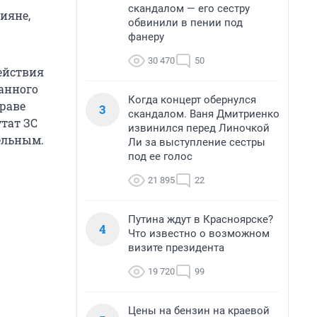
скандалом — его сестру
ияне,
обвинили в пении под
.
фанеру
30 470
50
ействия
анного
Когда концерт обернулся
драве
3
скандалом. Ваня Дмитриенко
тат ЗС
извинился перед Линочкой
ельным.
Ли за выступление сестры
под ее голос
21 895
22
Путина ждут в Красноярске?
4
Что известно о возможном
визите президента
19 720
99
Цены на бензин на краевой