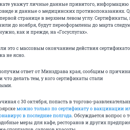
кате укажут личные данные привитого, информацию 
овиде и данные о медицинских противопоказаниях. Q
 первой странице в верхнем левом углу. Сертификаты,
или до ноября, будут переоформлены до марта следу
нужно, как и прежде, на «Госуслугах».
 ли это с массовым окончанием действия сертификат
а не ясно.
получим ответ от Минздрава края, сообщим о причин
 что делать тем, у кого сертификаты стали
ными.
ачиная с 30 октября, попасть в торгово-развлекательн
ноярске
можно только по сертификату о вакцинации ил
ронавирус в последние полгода
. Обсуждается вопрос о т
одобные меры для кафе, ресторанов и других предпри
же спортзалов, салонов красоты.