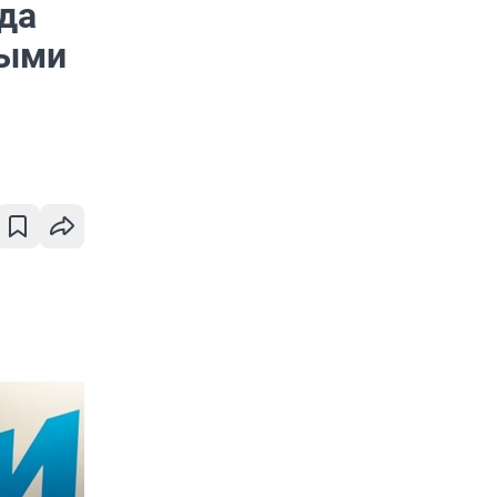
да
ными