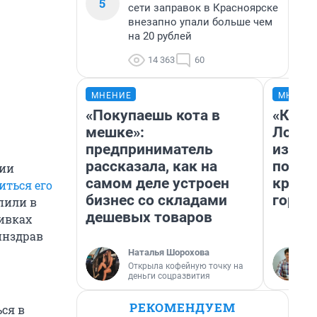
5
сети заправок в Красноярске
внезапно упали больше чем
на 20 рублей
14 363
60
МНЕНИЕ
МНЕНИ
«Покупаешь кота в
«Как б
мешке»:
Лондо
предприниматель
из Ом
рассказала, как на
почем
ции
самом деле устроен
круче
иться его
бизнес со складами
город
упили в
дешевых товаров
ивках
инздрав
Наталья Шорохова
Открыла кофейную точку на
деньги соцразвития
РЕКОМЕНДУЕМ
ся в