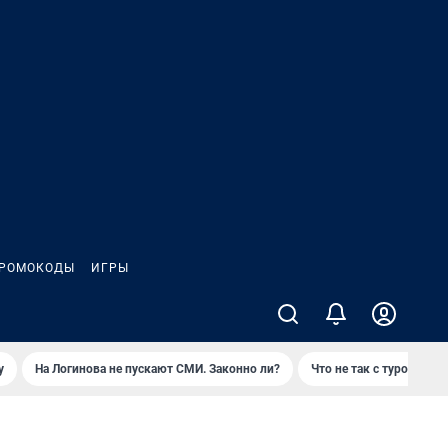
РОМОКОДЫ
ИГРЫ
у
На Логинова не пускают СМИ. Законно ли?
Что не так с туром на 