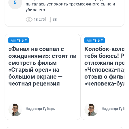
5
пыталась успокоить трехмесячного сына и
убила его
18 275
38
МНЕНИЕ
МНЕНИЕ
«Финал не совпал с
Колобок-колобо
ожиданиями»: стоит ли
тебя боюсь! Ра
смотреть фильм
отложили прок
«Старый орел» на
«Человека-пау
большом экране —
отзыв о фильм
честная рецензия
«человека-бул
Надежда Губарь
Надежда Губар