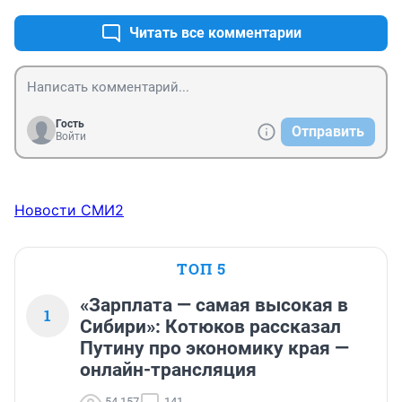
на лечение хватит от 5000р..

Вам что заняться не чем? Самое лучшее работайте и 
Читать все комментарии
семьей занимайтесь и обучайтесь. Время не тратьте 
зря.
Гость
Отправить
Войти
Новости СМИ2
ТОП 5
«Зарплата — самая высокая в
1
Сибири»: Котюков рассказал
Путину про экономику края —
онлайн-трансляция
54 157
141