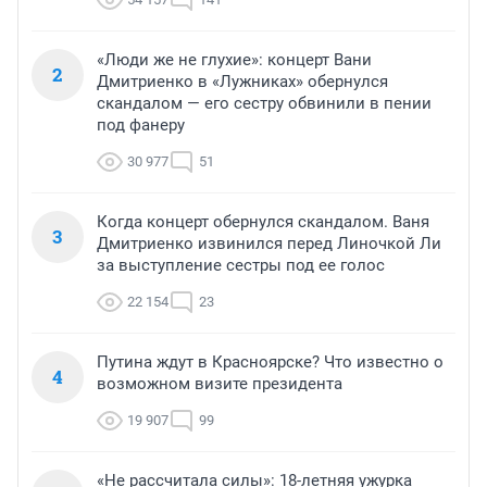
«Люди же не глухие»: концерт Вани
2
Дмитриенко в «Лужниках» обернулся
скандалом — его сестру обвинили в пении
под фанеру
30 977
51
Когда концерт обернулся скандалом. Ваня
3
Дмитриенко извинился перед Линочкой Ли
за выступление сестры под ее голос
22 154
23
Путина ждут в Красноярске? Что известно о
4
возможном визите президента
19 907
99
«Не рассчитала силы»: 18-летняя ужурка