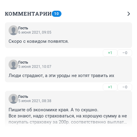
КОММЕНТАРИИ
10
Гость
6 июня 2021, 09:05
Скоро с ковидом появятся.
+1
–0
Гость
5 июня 2021, 10:07
Люди страдают, а эти уроды не хотят травить их
+1
–0
Гость
5 июня 2021, 08:38
Пишите об экономике края. А то скушно.

Все знают, надо страховаться, на хорошую сумму а не 
покупать страховку за 200р. соответственно выплаты 
какие 800р.

+0
–0
Хорошая нормальная страховка стоит пороже так и 