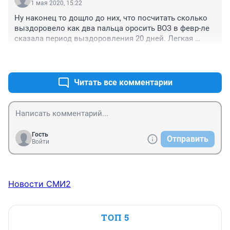
1 мая 2020, 15:22
Ну наконец то дощло до них, что посчитать сколько 
выздоровело как два пальца оросить ВОЗ в февр-ле 
сказала период выздоровления 20 дней. Легкая 
форма 14. И пришло время выписывать по 50-70 
+0
–1
человек. А иначе они сами себе противоречат. Из 666 
на сегодня через десять дней вылечивших должно 
быть 600 пациентов. Останется, с учетом новых-100-
Читать все комментарии
150 а это никак не укладывается в 1% эпидем порог
Гость
Отправить
Войти
Новости СМИ2
ТОП 5