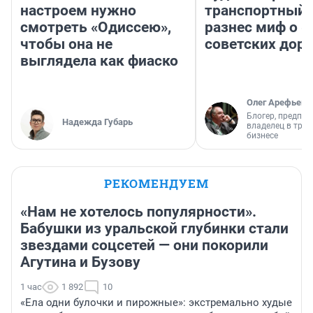
настроем нужно
транспортный 
смотреть «Одиссею»,
разнес миф о 
чтобы она не
советских доро
выглядела как фиаско
Олег Арефьев
Блогер, предпри
Надежда Губарь
владелец в тра
бизнесе
РЕКОМЕНДУЕМ
«Нам не хотелось популярности».
Бабушки из уральской глубинки стали
звездами соцсетей — они покорили
Агутина и Бузову
1 час
1 892
10
«Ела одни булочки и пирожные»: экстремально худые