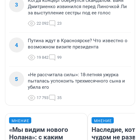
Когда концерт обернулся скандалом. Ваня
3
Дмитриенко извинился перед Линочкой Ли
за выступление сестры под ее голос
22 092
23
Путина ждут в Красноярске? Что известно о
4
возможном визите президента
19 842
99
«Не рассчитала силы»: 18-летняя ужурка
5
пыталась успокоить трехмесячного сына и
убила его
17 793
35
МНЕНИЕ
МНЕНИЕ
«Мы видим нового
Наследие, кото
Нолана»: с каким
чудом не разва