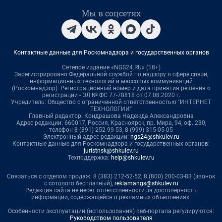
Мы в соцсетях
Контактные данные для Роскомнадзора и государственных органов
Сетевое издание «NGS24.RU» (18+)
Зарегистрировано Федеральной службой по надзору в сфере связи,
информационных технологий и массовых коммуникаций
(Роскомнадзор). Регистрационный номер и дата принятия решения о
регистрации - ЭЛ № ФС 77-78818 от 07.08.2020 г.
Учредитель: Общество с ограниченной ответственностью "ИНТЕРНЕТ
ТЕХНОЛОГИИ"
Главный редактор: Кондрашова Надежда Александровна
Адрес редакции: 660017, Россия, Красноярск, пр. Мира, 94, оф. 230,
телефон 8 (391) 252-99-53, 8 (999) 315-05-05
Электронный адрес редакции:
ngs24@shkulev.ru
Контактные данные для Роскомнадзора и государственных органов:
juristnsk@shkulev.ru
Техподдержка:
help@shkulev.ru
Связаться с отделом продаж: 8 (383) 212-52-52, 8 (800) 200-03-83 (звонок
с сотового бесплатный),
reklamangs@shkulev.ru
Редакция сайта не несет ответственности за достоверность
информации, содержащейся в рекламных объявлениях.
Особенности эксплуатации (использования) веб-портала регулируются:
Руководством пользователя