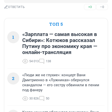
+3
–0
ОТВЕТИТЬ
ТОП 5
«Зарплата — самая высокая в
1
Сибири»: Котюков рассказал
Путину про экономику края —
онлайн-трансляция
54 013
138
«Люди же не глухие»: концерт Вани
2
Дмитриенко в «Лужниках» обернулся
скандалом — его сестру обвинили в пении
под фанеру
30 826
50