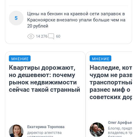
Цены на бензин на краевой сети заправок в
5
Красноярске внезапно упали больше чем на
20 рублей
14 276
60
МНЕНИЕ
МНЕНИЕ
Квартиры дорожают,
Наследие, кото
но дешевеют: почему
чудом не разва
рынок недвижимости
транспортный 
сейчас такой странный
разнес миф о 
советских доро
Олег Арефьев
Екатерина Торопова
Блогер, предпри
директор агентства
владелец в тра