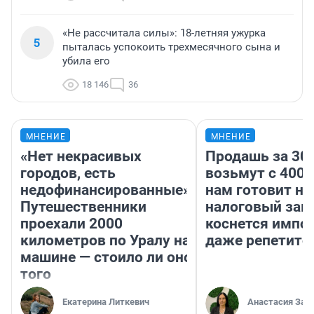
«Не рассчитала силы»: 18-летняя ужурка
5
пыталась успокоить трехмесячного сына и
убила его
18 146
36
МНЕНИЕ
МНЕНИЕ
«Нет некрасивых
Продашь за 300
городов, есть
возьмут с 4000
недофинансированные».
нам готовит н
Путешественники
налоговый зако
проехали 2000
коснется импор
километров по Уралу на
даже репетито
машине — стоило ли оно
того
Екатерина Литкевич
Анастасия Зав