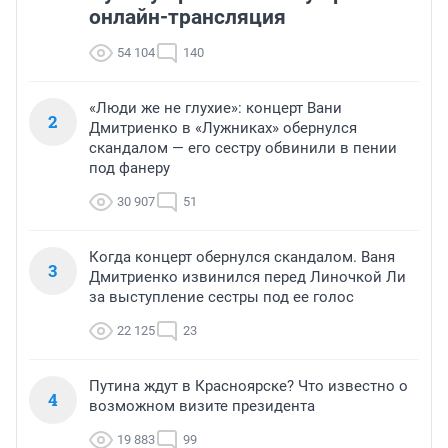
онлайн-трансляция
54 104
140
«Люди же не глухие»: концерт Вани
2
Дмитриенко в «Лужниках» обернулся
скандалом — его сестру обвинили в пении
под фанеру
30 907
51
Когда концерт обернулся скандалом. Ваня
3
Дмитриенко извинился перед Линочкой Ли
за выступление сестры под ее голос
22 125
23
Путина ждут в Красноярске? Что известно о
4
возможном визите президента
19 883
99