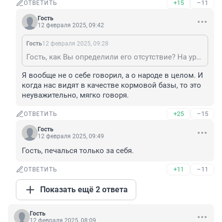
+15
–11
ОТВЕТИТЬ
Гость
12 февраля 2025, 09:42
Гость
12 февраля 2025, 09:28
Гость, как Вы определили его отсутствие? На уровне чувственного восприятия? Но такое восприятие не является истиной, поскольку пребываеттв постоянном движении и изменении. И в различных людей - различное восприятие. Например Вы говорите видимо о каком то инцинденте, который Вас оскорбил. Но оскорбления можно и не принимать, как и подарки и видимо Вы приняли, а ктото нет и в этом нет их вины. Каждый человек, а порыве страсти, эмоций может чтото выссказать оскорбительное, но как я и говорил о чувственном восприятии - оно находится в постоянном изменении, и в какой то момент времени человек воспоинимает ту жн сттупцию иначе и кго видение и слова тоже изменятся. Ножно это понимать, общаясь с живыми людьми. И это касается абсолютно всех.
Я вообще не о себе говорил, а о народе в целом. И 
когда нас видят в качестве кормовой базы, то это 
неуважительно, мягко говоря.
+25
–15
ОТВЕТИТЬ
Гость
12 февраля 2025, 09:49
Гость, печалься только за себя.
+11
–11
ОТВЕТИТЬ
Показать ещё 2 ответа
Гость
12 февраля 2025, 08:09