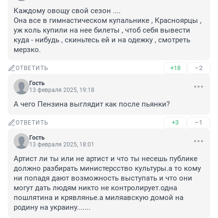
Каждому овощу свой сезон ....

Она все в гимнастическом купальнике , Красноярцы , 
уж коль купили на нее билеты , чтоб себя вывести 
куда - нибудь , скиньтесь ей и на одежку , смотреть 
мерзко.
+18
–2
ОТВЕТИТЬ
Гость
13 февраля 2025, 19:18
А чего Пензина выглядит как после пьянки?
+3
–1
ОТВЕТИТЬ
Гость
13 февраля 2025, 18:01
Артист ли ты или не артист и что ты несешь публике 
должно разбирать министерсство культуры.а то кому 
ни попадя дают возможность выступать и что они 
могут дать людям никто не контролирует.одна 
пошлятина и крявлянье.а миляавскую домой на 
родину на украину.......