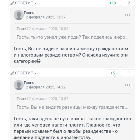
+19
–2
ОТВЕТИТЬ
Гость
12 февраля 2025, 13:57
Гость
12 февраля 2025, 10:55
Гость, ты-то узнал уже поди? Так поделись инфой, не томи. Так у нас и депутаты с 2-5-мя гражданствами. У них узнать не хочешь, кому за ксиву платят?
Гость, Вы не видите разницы между гражданством 
и налоговым резидентством? Сначала изучите эти 
категории😀
+5
–1
ОТВЕТИТЬ
Гость
12 февраля 2025, 14:22
Гость
12 февраля 2025, 13:57
Гость, Вы не видите разницы между гражданством и налоговым резидентством? Сначала изучите эти категории😀
Гость, таки здесь не суть важна - какое гражданство 
или где человек налоги платит. Главное то, что 
первый коммент был о якобы резиденстве - о 
желании подвести к иноагентству.