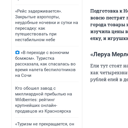
Подготовка к Н
«Рейс задерживается».
Закрытые аэропорты,
вовсю пестрят
неудобные ночевки и сутки на
города товары 
пересадку: как
изучила цены в
путешествовать при
елку, и игрушк
нестабильном небе
«В переходе с вонючим
«Леруа Мерл
бомжом». Туристка
рассказала, как спасалась во
Ели тут стоят 
время налета беспилотников
как четырехзна
на Сочи
рублей елей в д
Кто обошел завод с
миллиардной прибылью на
Wildberries: рейтинг
крупнейших онлайн-
продавцов из Красноярска
«Туризм не прекращается, он