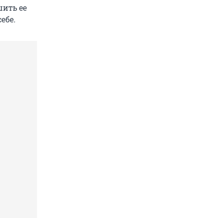
шить ее
ебе.