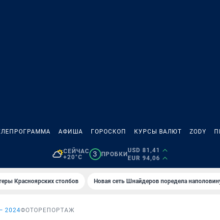
ЕЛЕПРОГРАММА
АФИША
ГОРОСКОП
КУРСЫ ВАЛЮТ
ZODY
П
USD 81,41
СЕЙЧАС
3
ПРОБКИ
+20°C
EUR 94,06
теры Красноярских столбов
Новая сеть Шнайдеров поредела наполовин
— 2024
ФОТОРЕПОРТАЖ