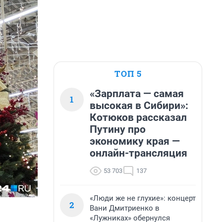
ТОП 5
«Зарплата — самая
1
высокая в Сибири»:
Котюков рассказал
Путину про
экономику края —
онлайн-трансляция
53 703
137
«Люди же не глухие»: концерт
2
Вани Дмитриенко в
«Лужниках» обернулся