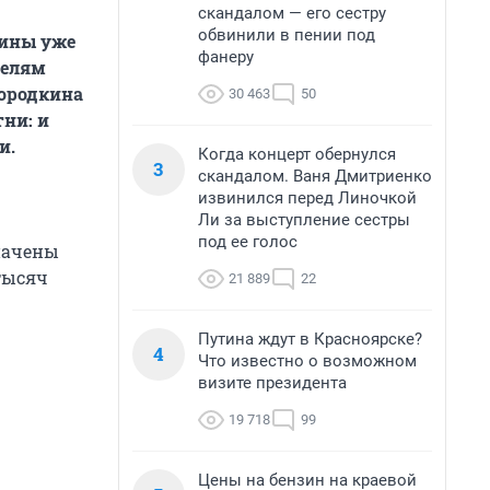
скандалом — его сестру
обвинили в пении под
зины уже
фанеру
телям
Бородкина
30 463
50
тни: и
и.
Когда концерт обернулся
3
скандалом. Ваня Дмитриенко
извинился перед Линочкой
Ли за выступление сестры
под ее голос
значены
тысяч
21 889
22
Путина ждут в Красноярске?
4
Что известно о возможном
визите президента
19 718
99
Цены на бензин на краевой