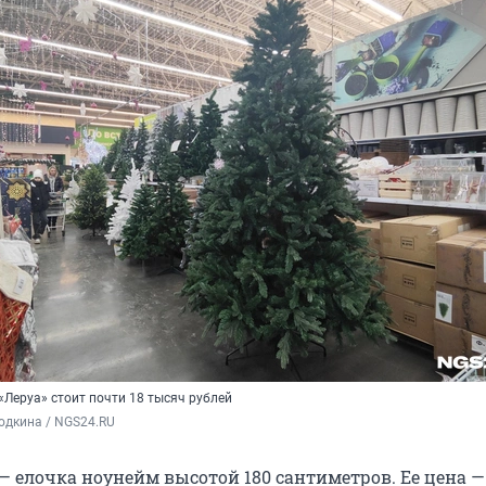
«Леруа» стоит почти 18 тысяч рублей
одкина / NGS24.RU
— елочка ноунейм высотой 180 сантиметров. Ее цена —