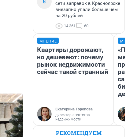
5
сети заправок в Красноярске
внезапно упали больше чем
на 20 рублей
14 361
60
МНЕНИЕ
МНЕНИ
Квартиры дорожают,
«Поку
но дешевеют: почему
мешке
рынок недвижимости
предп
сейчас такой странный
расска
самом
бизне
дешев
Екатерина Торопова
директор агентства
недвижимости
РЕКОМЕНДУЕМ