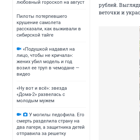
любовный гороскоп на август
рублей. Выгляд
веточки и укра
Пилоты потерпевшего
крушение самолета
рассказали, как выживали в
сибирской тайге
«Подушкой надавил на
лицо, чтобы не кричала»:
жених убил модель и год
возил ее труп в чемодане —
видео
«Ну вот и всё»: звезда
«Дома-2» развелась с
молодым мужем
У могилы педофила. Его
смерть разделила страну на
два лагеря, а защитника детей
отправила за решетку