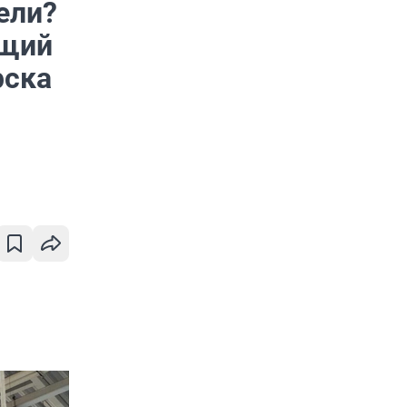
ели?
ящий
рска