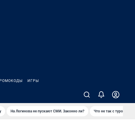
РОМОКОДЫ
ИГРЫ
у
На Логинова не пускают СМИ. Законно ли?
Что не так с туром на 