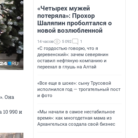
«Четырех мужей
потеряла»: Прохор
Шаляпин проболтался о
новой возлюбленной
14 часов
5 092
1
«С гордостью говорю, что я
деревенский»: зачем северянин
оставил нефтяную компанию и
переехал в глушь на Алтай
«Все еще в шоке»: сыну Трусовой
исполнился год — трогательный пост
и фото
». Она
 10 990 и
«Мы начали в самое нестабильное
время»: как многодетная мама из
Архангельска создала свой бизнес