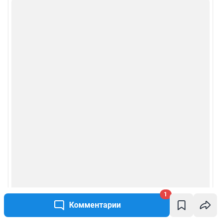
Руководством пользователя
Описанием функциональных характеристик ПО
Условиями использования веб-портала и политикой
конфиденциальности персональных данных
Веб-портал распространяется в виде интернет-сервиса, специальные
действия по установке на стороне пользователя не требуются
Политика использования cookies
Рекомендательные системы
Пользовательское соглашение сервиса «Подписка без баннерной
рекламы»
© ООО «Интернет Технологии»
1
Комментарии