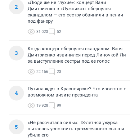
«Люди же не глухие»: концерт Вани
2
Дмитриенко в «Лужниках» обернулся
скандалом — его сестру обвинили в пении
под фанеру
31 023
52
Когда концерт обернулся скандалом. Ваня
3
Дмитриенко извинился перед Линочкой Ли
за выступление сестры под ее голос
22 166
23
Путина ждут в Красноярске? Что известно о
4
возможном визите президента
19 928
99
«Не рассчитала силы»: 18-летняя ужурка
5
пыталась успокоить трехмесячного сына и
убила его