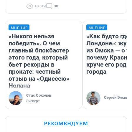
18 319
38
МНЕНИЕ
МНЕНИЕ
«Никого нельзя
«Как будто где-
победить». О чем
Лондоне»: жур
главный блокбастер
из Омска — о т
этого года, который
почему Красно
бьет рекорды в
круче его родн
прокате: честный
города
отзыв на «Одиссею»
Нолана
Стас Соколов
Сергей Энквист
Эксперт
РЕКОМЕНДУЕМ