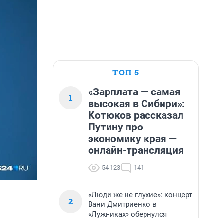
ТОП 5
«Зарплата — самая
1
высокая в Сибири»:
Котюков рассказал
Путину про
экономику края —
онлайн-трансляция
54 123
141
«Люди же не глухие»: концерт
2
Вани Дмитриенко в
«Лужниках» обернулся