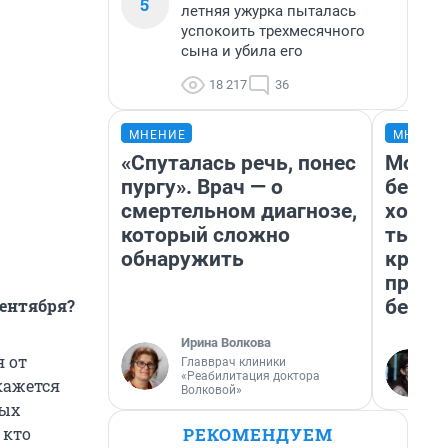
5
летняя ужурка пыталась
успокоить трехмесячного
сына и убила его
18 217
36
МНЕНИЕ
МНЕНИ
«Спуталась речь, понес
Мой б
пургу». Врач — о
береж
смертельном диагнозе,
хотел
который сложно
тысяч
обнаружить
креди
приех
безоп
сентября?
Ирина Волкова
я от
Главврач клиники
«Реабилитация доктора
 кажется
Волковой»
ных
РЕКОМЕНДУЕМ
 кто