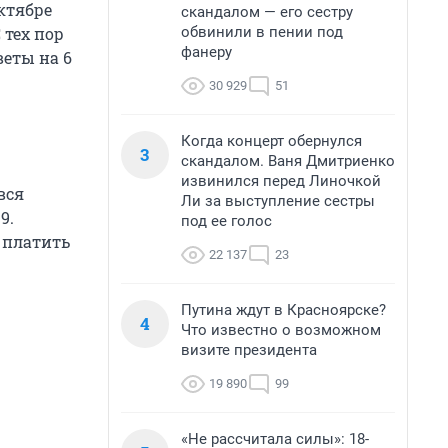
ктябре
скандалом — его сестру
обвинили в пении под
 тех пор
фанеру
веты на 6
30 929
51
Когда концерт обернулся
3
скандалом. Ваня Дмитриенко
извинился перед Линочкой
вся
Ли за выступление сестры
9.
под ее голос
о платить
22 137
23
Путина ждут в Красноярске?
4
Что известно о возможном
визите президента
19 890
99
«Не рассчитала силы»: 18-