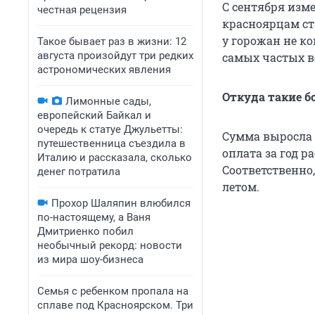
С сентября изме
честная рецензия
красноярцам ст
у горожан не к
Такое бывает раз в жизни: 12
августа произойдут три редких
самых частых в
астрономических явления
Откуда такие б
Лимонные сады,
европейский Байкал и
очередь к статуе Джульетты:
Сумма выросла 
путешественница съездила в
оплата за год р
Италию и рассказала, сколько
Соответственно,
денег потратила
летом.
Прохор Шаляпин влюбился
по-настоящему, а Ваня
Дмитриенко побил
необычный рекорд: новости
из мира шоу-бизнеса
Семья с ребенком пропала на
сплаве под Красноярском. Три