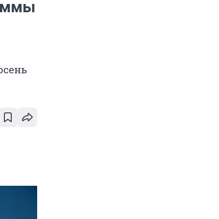
уммы
осень