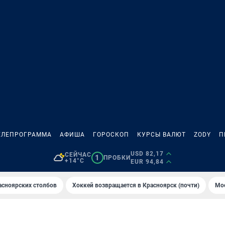
ЕЛЕПРОГРАММА
АФИША
ГОРОСКОП
КУРСЫ ВАЛЮТ
ZODY
П
USD 82,17
СЕЙЧАС
1
ПРОБКИ
+14°C
EUR 94,84
асноярских столбов
Хоккей возвращается в Красноярск (почти)
Мос