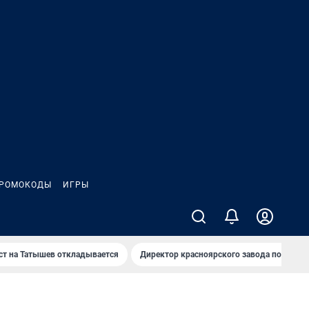
РОМОКОДЫ
ИГРЫ
т на Татышев откладывается
Директор красноярского завода под сан