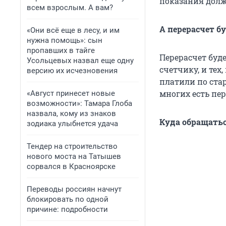
показания дол
всем взрослым. А вам?
А перерасчет бу
«Они всё еще в лесу, и им
нужна помощь»: сын
пропавших в тайге
Перерасчет буде
Усольцевых назвал еще одну
счетчику, и тех
версию их исчезновения
платили по стар
многих есть пер
«Август принесет новые
возможности»: Тамара Глоба
назвала, кому из знаков
Куда обращатьс
зодиака улыбнется удача
Тендер на строительство
нового моста на Татышев
сорвался в Красноярске
Переводы россиян начнут
блокировать по одной
причине: подробности