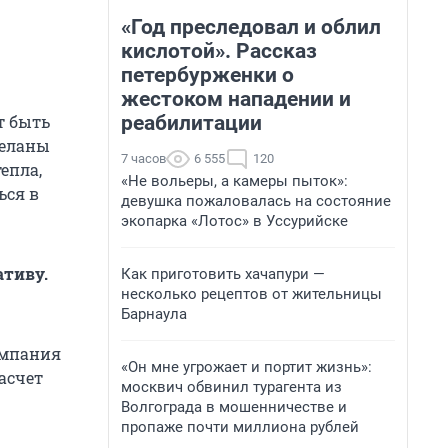
«Год преследовал и облил
кислотой». Рассказ
петербурженки о
жестоком нападении и
реабилитации
т быть
деланы
7 часов
6 555
120
епла,
«Не вольеры, а камеры пыток»:
ься в
девушка пожаловалась на состояние
экопарка «Лотос» в Уссурийске
ативу.
Как приготовить хачапури —
несколько рецептов от жительницы
Барнаула
омпания
«Он мне угрожает и портит жизнь»:
асчет
москвич обвинил турагента из
Волгограда в мошенничестве и
пропаже почти миллиона рублей