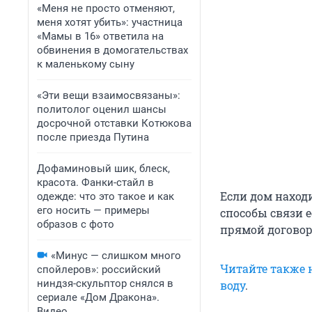
«Меня не просто отменяют,
меня хотят убить»: участница
«Мамы в 16» ответила на
обвинения в домогательствах
к маленькому сыну
«Эти вещи взаимосвязаны»:
политолог оценил шансы
досрочной отставки Котюкова
после приезда Путина
Дофаминовый шик, блеск,
красота. Фанки-стайл в
Если дом находи
одежде: что это такое и как
его носить — примеры
способы связи е
образов с фото
прямой договор
«Минус — слишком много
Читайте также 
спойлеров»: российский
ниндзя-скульптор снялся в
воду
.
сериале «Дом Дракона».
Видео