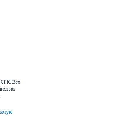
СГК. Все
шел на
.
рячую