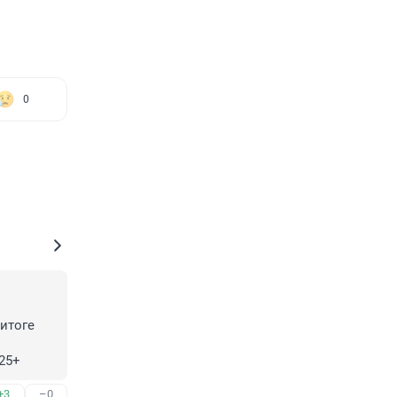
0
итоге 
 25+
+3
–0