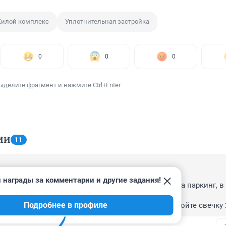
илой комплекс
Уплотнительная застройка
0
0
0
ыделите фрагмент и нажмите Ctrl+Enter
ИИ
11
07:50
 награды за комментарии и другие задания!
ий о сквере, плавно поменяли планы со сквера на паркинг, в 
и =))) 

Подробнее в профиле
 рядом школа, вдалеке садик, какая парковка! стройте свечку