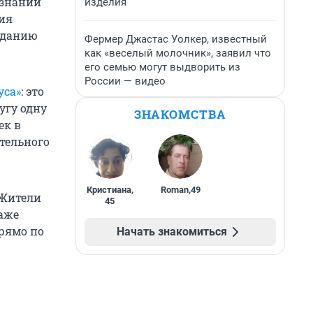
изнании
изделия
ия
зданию
Фермер Джастас Уолкер, известный
как «веселый молочник», заявил что
его семью могут выдворить из
России — видео
уса»
: это
угу одну
ЗНАКОМСТВА
ек в
тельного
Кристиана
,
Roman
,
49
 Жители
45
аже
рямо по
Начать знакомиться