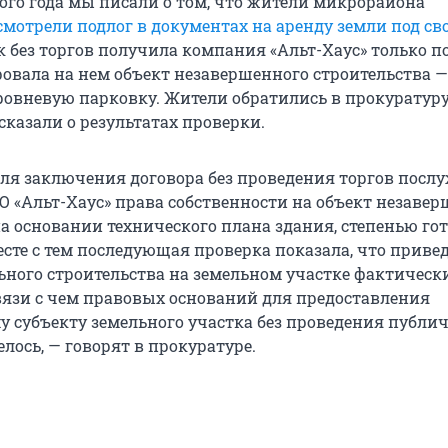
ого года мы писали о том, что жители микрорайона
смотрели подлог в документах на аренду земли под с
ок без торгов получила компания «Альт-Хаус» только п
ровала на нем объект незавершенного строительства —
овневую парковку. Жители обратились в прокуратуру,
сказали о результатах проверки.
ля заключения договора без проведения торгов посл
О «Альт-Хаус» права собственности на объект незаве
на основании технического плана здания, степенью го
месте с тем последующая проверка показала, что прив
ьного строительства на земельном участке фактическ
связи с чем правовых оснований для предоставления
 субъекту земельного участка без проведения публи
лось, — говорят в прокуратуре.