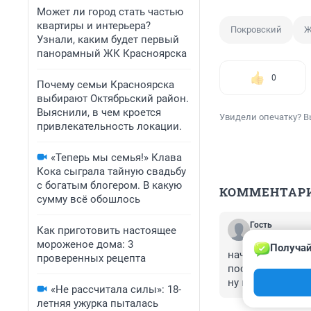
Может ли город стать частью
квартиры и интерьера?
Покровский
Ж
Узнали, каким будет первый
панорамный ЖК Красноярска
0
Почему семьи Красноярска
выбирают Октябрьский район.
Выяснили, в чем кроется
Увидели опечатку? В
привлекательность локации.
«Теперь мы семья!» Клава
Кока сыграла тайную свадьбу
с богатым блогером. В какую
КОММЕНТАР
сумму всё обошлось
Гость
Как приготовить настоящее
10 июля 2020, 
мороженое дома: 3
Получай
начали с обещан
проверенных рецепта
построили 3 свечк
ну в самом деле
«Не рассчитала силы»: 18-
летняя ужурка пыталась