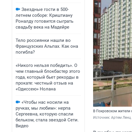
Звездные гости в 500-
летнем соборе: Криштиану
Роналду готовится сыграть
свадьбу века на Мадейре
Тело россиянки нашли во
Французских Альпах. Как она
погибла?
«Никого нельзя победить». О
чем главный блокбастер этого
года, который бьет рекорды в
прокате: честный отзыв на
«Одиссею» Нолана
«Чтобы нас носили на
ручках, мы любим»: нерпа
В Покровском жители с
Сергеевна, которую спасли
Источник: 
Артем Ленц 
бельком, стала звездой Сети.
Видео