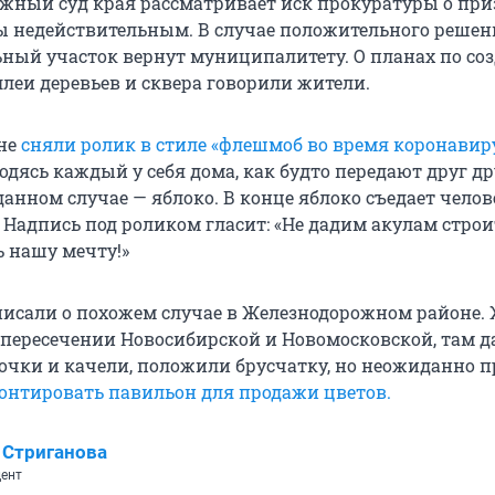
жный суд края рассматривает иск прокуратуры о пр
ы недействительным. В случае положительного решен
ный участок вернут муниципалитету. О планах по со
ллеи деревьев и сквера говорили жители.
ане
сняли ролик в стиле «флешмоб во время коронавир
одясь каждый у себя дома, как будто передают друг др
 данном случае — яблоко. В конце яблоко съедает челов
 Надпись под роликом гласит: «Не дадим акулам строи
ь нашу мечту!»
исали о похожем случае в Железнодорожном районе.
 пересечении Новосибирской и Новомосковской, там д
очки и качели, положили брусчатку, но неожиданно п
онтировать павильон для продажи цветов.
 Стриганова
ент