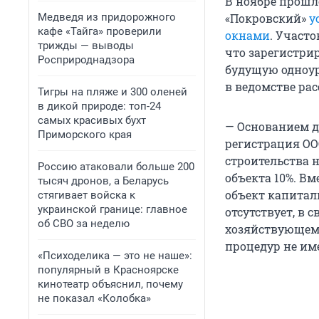
В ноябре прошл
Медведя из придорожного
«Покровский»
у
кафе «Тайга» проверили
окнами
. Участ
трижды — выводы
что зарегистри
Росприроднадзора
будущую одноур
в ведомстве рас
Тигры на пляже и 300 оленей
в дикой природе: топ-24
самых красивых бухт
— Основанием д
Приморского края
регистрация ОО
строительства 
Россию атаковали больше 200
объекта 10%. В
тысяч дронов, а Беларусь
объект капитал
стягивает войска к
украинской границе: главное
отсутствует, в 
об СВО за неделю
хозяйствующему
процедур не име
«Психоделика — это не наше»:
популярный в Красноярске
кинотеатр объяснил, почему
не показал «Колобка»