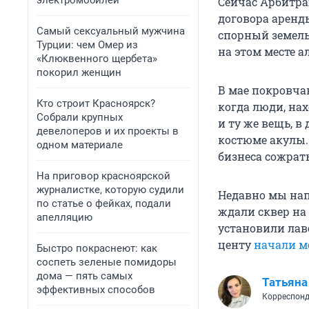
электромобилей
Сейчас Арбитра
договора аренд
Самый сексуальный мужчина
спорный земель
Турции: чем Омер из
на этом месте а
«Клюквенного щербета»
покорил женщин
В мае покровч
Кто строит Красноярск?
когда люди, нах
Собрали крупных
и ту же вещь, в
девелоперов и их проекты в
костюме акулы.
одном материале
бизнеса сожрат
На приговор красноярской
журналистке, которую судили
Недавно мы нап
по статье о фейках, подали
ждали сквер на
апелляцию
установили лав
центу
начали м
Быстро покраснеют: как
соспеть зеленые помидоры
дома — пять самых
Татьяна
эффективных способов
Корреспонд