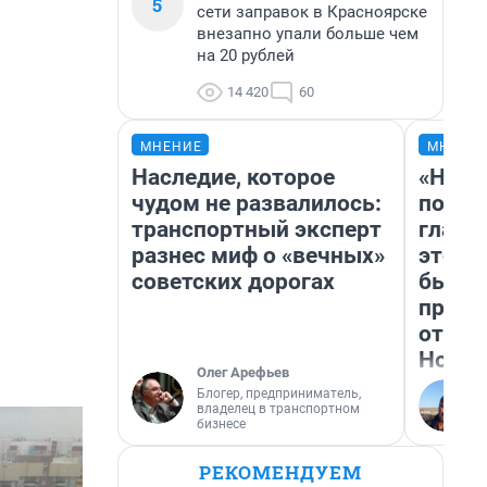
5
сети заправок в Красноярске
внезапно упали больше чем
на 20 рублей
14 420
60
МНЕНИЕ
МНЕНИ
Наследие, которое
«Нико
чудом не развалилось:
побед
транспортный эксперт
главн
разнес миф о «вечных»
этого
советских дорогах
бьет 
прока
отзыв
Нолан
Олег Арефьев
Блогер, предприниматель,
владелец в транспортном
бизнесе
РЕКОМЕНДУЕМ