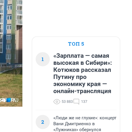
ТОП 5
«Зарплата — самая
1
высокая в Сибири»:
Котюков рассказал
Путину про
экономику края —
онлайн-трансляция
53 883
137
«Люди же не глухие»: концерт
2
Вани Дмитриенко в
«Лужниках» обернулся