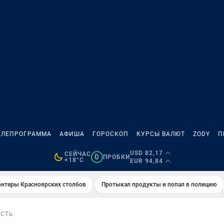
ЕЛЕПРОГРАММА
АФИША
ГОРОСКОП
КУРСЫ ВАЛЮТ
ZODY
П
USD 82,17
СЕЙЧАС
0
ПРОБКИ
+18°C
EUR 94,84
онтеры Красноярских столбов
Протыкал продукты и попал в полицию
СТЬ