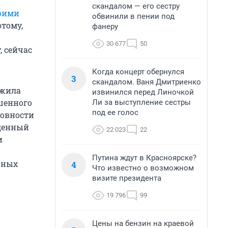
скандалом — его сестру
воими
обвинили в пении под
отому,
фанеру
30 677
50
 сейчас
Когда концерт обернулся
3
скандалом. Ваня Дмитриенко
ужила
извинился перед Линочкой
ршенного
Ли за выступление сестры
под ее голос
товности
еденный
22 023
22
и
Путина ждут в Красноярске?
чных
4
Что известно о возможном
визите президента
19 796
99
Цены на бензин на краевой