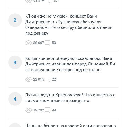
53 879
137
«Люди же не глухие»: концерт Вани
2
Дмитриенко в «Лужниках» обернулся
скандалом — его сестру обвинили в пении
под фанеру
30 667
50
Когда концерт обернулся скандалом. Ваня
3
Дмитриенко извинился перед Линочкой Ли
за выступление сестры под ее голос
22 015
22
Путина ждут в Красноярске? Что известно о
4
возможном визите президента
19 792
99
Цены на бензин на краевой сети заправок в