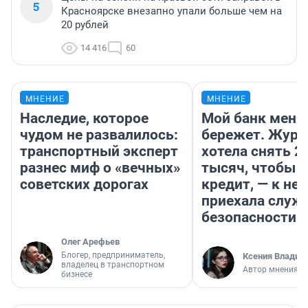
5
Красноярске внезапно упали больше чем на
20 рублей
14 416
60
МНЕНИЕ
МНЕНИЕ
Наследие, которое
Мой банк меня
чудом не развалилось:
бережет. Журн
транспортный эксперт
хотела снять 2
разнес миф о «вечных»
тысяч, чтобы п
советских дорогах
кредит, — к не
приехала служ
безопасности
Олег Арефьев
Блогер, предприниматель,
Ксения Владим
владелец в транспортном
Автор мнения
бизнесе