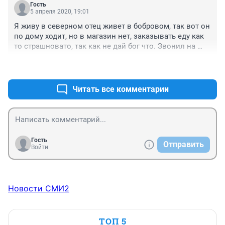
Гость
5 апреля 2020, 19:01
Я живу в северном отец живет в бобровом, так вот он 
по дому ходит, но в магазин нет, заказывать еду как 
то страшновато, так как не дай бог что. Звонил на 
линию по вирусу, сказали составить заранее 
+0
–0
объяснительную, что так и так отец болеет приложить 
его паспорт и инвалидность, сканает ? Не думаюю.
Читать все комментарии
Гость
Отправить
Войти
Новости СМИ2
ТОП 5