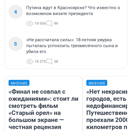
Путина ждут в Красноярске? Что известно о
4
возможном визите президента
19 954
99
«Не рассчитала силы»: 18-летняя ужурка
5
пыталась успокоить трехмесячного сына и
убила его
18 375
38
МНЕНИЕ
МНЕНИЕ
«Финал не совпал с
«Нет некрасив
ожиданиями»: стоит ли
городов, есть
смотреть фильм
недофинансиро
«Старый орел» на
Путешественн
большом экране —
проехали 2000
честная рецензия
километров по 