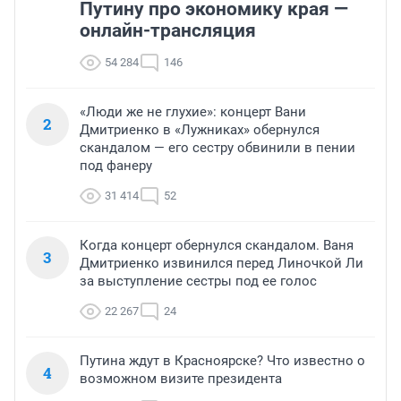
Путину про экономику края —
онлайн-трансляция
54 284
146
«Люди же не глухие»: концерт Вани
2
Дмитриенко в «Лужниках» обернулся
скандалом — его сестру обвинили в пении
под фанеру
31 414
52
Когда концерт обернулся скандалом. Ваня
3
Дмитриенко извинился перед Линочкой Ли
за выступление сестры под ее голос
22 267
24
Путина ждут в Красноярске? Что известно о
4
возможном визите президента