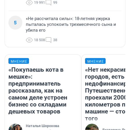
19 991
99
«Не рассчитала силы»: 18-летняя ужурка
5
пыталась успокоить трехмесячного сына и
убила его
18 508
38
МНЕНИЕ
МНЕНИЕ
«Покупаешь кота в
«Нет некрасив
мешке»:
городов, есть
предприниматель
недофинансиро
рассказала, как на
Путешественн
самом деле устроен
проехали 2000
бизнес со складами
километров по 
дешевых товаров
машине — стои
того
Наталья Шорохова
Екатерина Лит