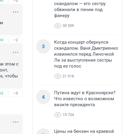
+0
–0
скандалом — его сестру
обвинили в пении под
фанеру
м 
30 509
+0
–2
Когда концерт обернулся
3
скандалом. Ваня Дмитриенко
извинился перед Линочкой
Ли за выступление сестры
и этом с 
под ее голос
нт, 
к, чтобы 
21 918
Путина ждут в Красноярске?
+2
–0
4
Что известно о возможном
визите президента
19 734
Цены на бензин на краевой