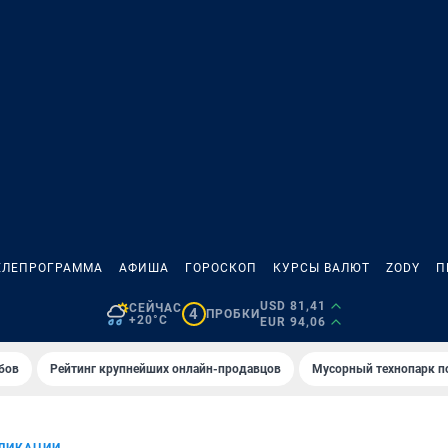
ЕЛЕПРОГРАММА
АФИША
ГОРОСКОП
КУРСЫ ВАЛЮТ
ZODY
П
USD 81,41
СЕЙЧАС
4
ПРОБКИ
+20°C
EUR 94,06
бов
Рейтинг крупнейших онлайн-продавцов
Мусорный технопарк п