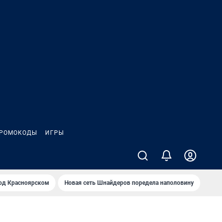
РОМОКОДЫ
ИГРЫ
од Крaсноярском
Новая сеть Шнайдеров поредела наполовину
На Л