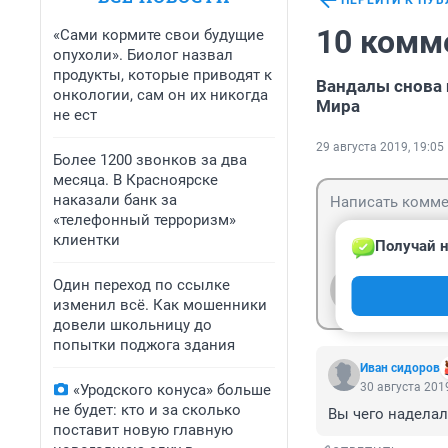
ПЕРЕЙТИ К ПУ
10 комм
«Сами кормите свои будущие
опухоли». Биолог назвал
продукты, которые приводят к
Вандалы снова 
онкологии, сам он их никогда
Мира
не ест
29 августа 2019, 19:05
Более 1200 звонков за два
месяца. В Красноярске
наказали банк за
«телефонный терроризм»
клиентки
Получай н
Один переход по ссылке
Гость
Войти
изменил всё. Как мошенники
довели школьницу до
попытки поджога здания
Иван сидоров
30 августа 2019
«Уродского конуса» больше
не будет: кто и за сколько
Вы чего наделал
поставит новую главную