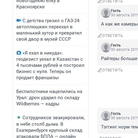
новогоднюю елку в
ОТВЕТИТЬ
Красноярске
Гость
30 августа 2019
С детства грезил о ГАЗ-24:
А как же камер
автоплюшкин переехал в
маленький хутор и превратил
ОТВЕТИТЬ
свой двор в музей СССР
Гость
30 августа 2019
«Я ехал в никуда»:
Райтеры больше
геодезист уехал в Казахстан с
4 тысячами рублей и построил
ОТВЕТИТЬ
бизнес с нуля. Теперь он
продает франшизы
Беспилотники нацелились на
Урал: дрон ударил по складу
Wildberries — кадры
Гость
Сотрудников эвакуировали,
30 августа 2019
в небе столб дыма. В
Тэггинг норм те
Екатеринбурге крупный склад
атаковали БПЛА — онлайн