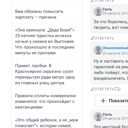
ОТВЕТИТЬ
Гость
Вам обязаны повысить
29 августа 2019
зарплату — причина
За что боролись
творить, вот они
«Она крикнула: „Дядя Боря!“»
25-летняя туристка исчезла
ОТВЕТИТЬ
ночью у океана во Вьетнаме.
Что произошло в последние
Обыкновенный
минуты ее пропажи
29 августа 2019
Ну и заставить в
Привет, пробки. В
гарантией на рем
Красноярске серьезно сузят
либо поймут, что
перекрытую ради метро одну
вандальничать. 
из главных улиц центра
ОТВЕТИТЬ
2
Правила оплаты коммуналки
Показат
изменятся: что произойдет с
квитанциями
Гость
29 августа 2019
«Это общий ребенок, а не „муж
помогает“»: истории семей,
Это местный Бот