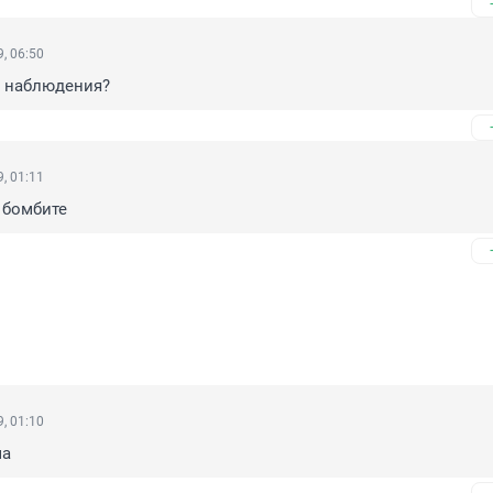
, 06:50
ы наблюдения?
, 01:11
 бомбите
, 01:10
ма