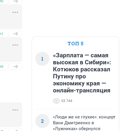
+0
–0
+1
–0
ТОП 5
«Зарплата — самая
1
высокая в Сибири»:
+0
–0
Котюков рассказал
Путину про
экономику края —
онлайн-трансляция
53 744
«Люди же не глухие»: концерт
2
Вани Дмитриенко в
«Лужниках» обернулся