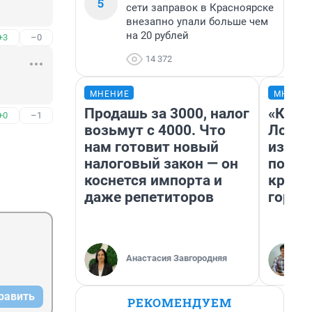
5
сети заправок в Красноярске
внезапно упали больше чем
на 20 рублей
+3
–0
14 372
МНЕНИЕ
МНЕНИ
Продашь за 3000, налог
«Как б
+0
–1
возьмут с 4000. Что
Лондо
нам готовит новый
из Ом
налоговый закон — он
почем
коснется импорта и
круче
даже репетиторов
город
Анастасия Завгородняя
равить
РЕКОМЕНДУЕМ