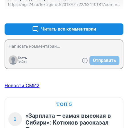
https://ngs24.ru/text/gorod/2018/01/22/53410181/comme
nts/ 

+0
–0
Жаль нет тех комментаторов, которые со мной 
спорили брызгая слюной на монитор.
Читать все комментарии
Гость
Отправить
Войти
Новости СМИ2
ТОП 5
«Зарплата — самая высокая в
1
Сибири»: Котюков рассказал