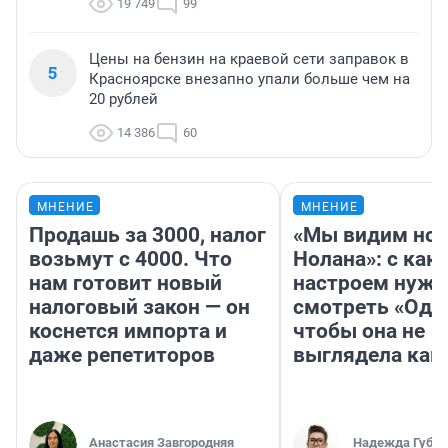
19 749
99
Цены на бензин на краевой сети заправок в
5
Красноярске внезапно упали больше чем на
20 рублей
14 386
60
МНЕНИЕ
МНЕНИЕ
Продашь за 3000, налог
«Мы видим нов
возьмут с 4000. Что
Нолана»: с как
нам готовит новый
настроем нужн
налоговый закон — он
смотреть «Оди
коснется импорта и
чтобы она не
даже репетиторов
выглядела как
Анастасия Завгородняя
Надежда Губар