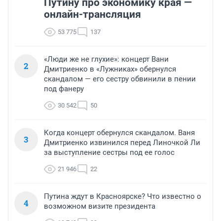
Путину про экономику края —
онлайн-трансляция
53 775
137
«Люди же не глухие»: концерт Вани
2
Дмитриенко в «Лужниках» обернулся
скандалом — его сестру обвинили в пении
под фанеру
30 542
50
Когда концерт обернулся скандалом. Ваня
3
Дмитриенко извинился перед Линочкой Ли
за выступление сестры под ее голос
21 946
22
Путина ждут в Красноярске? Что известно о
4
возможном визите президента