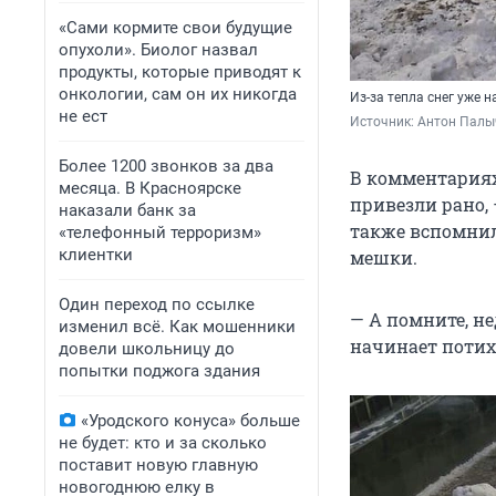
«Сами кормите свои будущие
опухоли». Биолог назвал
продукты, которые приводят к
онкологии, сам он их никогда
Из-за тепла снег уже 
не ест
Источник: 
Антон Палы
Более 1200 звонков за два
В комментариях
месяца. В Красноярске
привезли рано, 
наказали банк за
также вспомнили
«телефонный терроризм»
клиентки
мешки.
Один переход по ссылке
— А помните, не
изменил всё. Как мошенники
начинает потих
довели школьницу до
попытки поджога здания
«Уродского конуса» больше
не будет: кто и за сколько
поставит новую главную
новогоднюю елку в