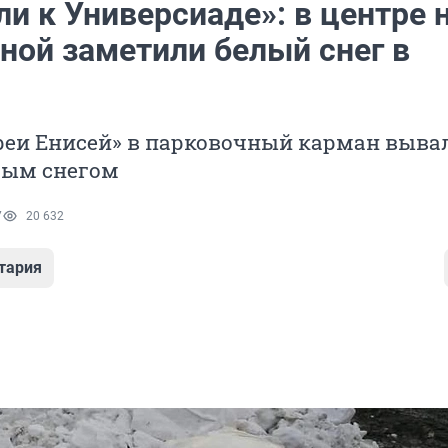
и к Универсиаде»: в центре 
ной заметили белый снег в
ереи Енисей» в парковочный карман выв
лым снегом
7
20 632
тария