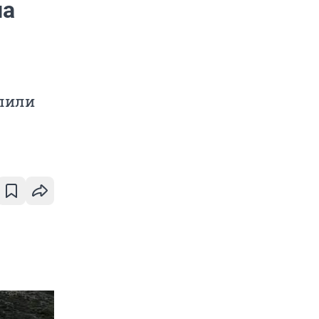
на
алили