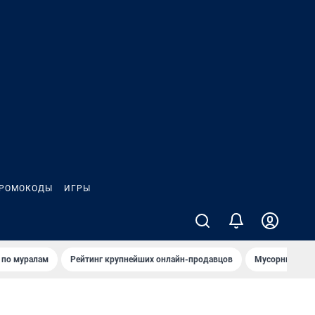
РОМОКОДЫ
ИГРЫ
т по мурaлaм
Рейтинг крупнейших онлайн-продавцов
Мусорный тех