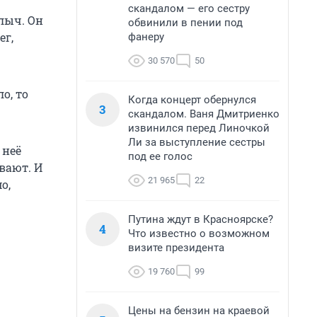
скандалом — его сестру
лыч. Он
обвинили в пении под
ег,
фанеру
30 570
50
о, то
Когда концерт обернулся
3
скандалом. Ваня Дмитриенко
извинился перед Линочкой
Ли за выступление сестры
 неё
под ее голос
ывают. И
21 965
22
о,
Путина ждут в Красноярске?
4
Что известно о возможном
визите президента
19 760
99
Цены на бензин на краевой