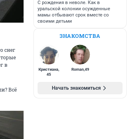
С рождения в неволе. Как в
уральской колонии осужденные
мамы отбывают срок вместе со
своими детьми
ЗНАКОМСТВА
о снег
оторые
г в
Кристиана
,
Roman
,
49
45
Начать знакомиться
ли? Всё