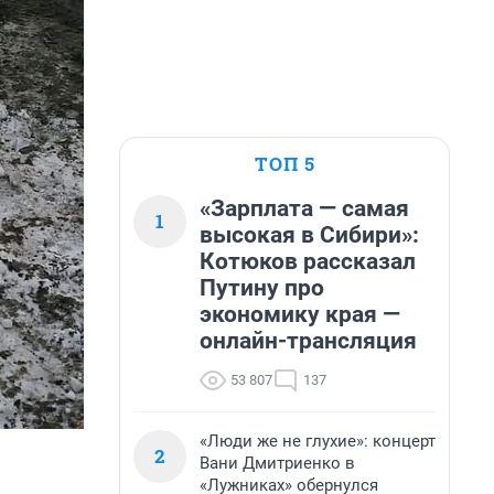
ТОП 5
«Зарплата — самая
1
высокая в Сибири»:
Котюков рассказал
Путину про
экономику края —
онлайн-трансляция
53 807
137
«Люди же не глухие»: концерт
2
Вани Дмитриенко в
«Лужниках» обернулся