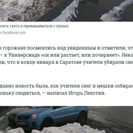
начать таять и перемешиваться с грязью
ч/facebook.com
 горожане посмеялись над увиденным и отметили, чт
— к Универсиаде «он или растает, или почернеет». Нек
, что в конце января в Саратове учителя убирали сне
давно новость была, как учителя снег в мешки собира
оньку сходиться, — написал Игорь Пехотин.