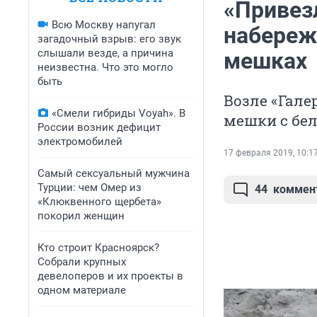
«Привезл
Всю Москву напугал
набереж
загадочный взрыв: его звук
слышали везде, а причина
мешках
неизвестна. Что это могло
быть
Возле «Гал
«Смели гибриды Voyah». В
мешки с бе
России возник дефицит
электромобилей
17 февраля 2019, 10:1
Самый сексуальный мужчина
Турции: чем Омер из
44
коммен
«Клюквенного щербета»
покорил женщин
Кто строит Красноярск?
Собрали крупных
девелоперов и их проекты в
одном материале