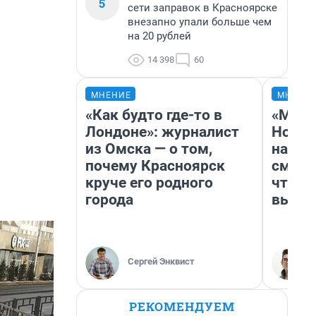
5
сети заправок в Красноярске
внезапно упали больше чем
на 20 рублей
14 398
60
МНЕНИЕ
МНЕНИ
«Как будто где-то в
«Мы в
Лондоне»: журналист
Нолан
из Омска — о том,
настр
почему Красноярск
смотр
круче его родного
чтобы
города
выгля
Сергей Энквист
РЕКОМЕНДУЕМ