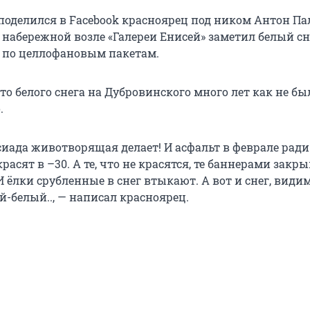
оделился в Facebook красноярец под ником Антон Па
 набережной возле «Галереи Енисей» заметил белый сн
 по целлофановым пакетам.
что белого снега на Дубровинского много лет как не был
.
сиада животворящая делает! И асфальт в феврале ради
красят в –30. А те, что не красятся, те баннерами закр
И ёлки срубленные в снег втыкают. А вот и снег, видим
й-белый.., — написал красноярец.