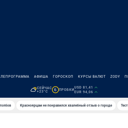
ЕЛЕПРОГРАММА
АФИША
ГОРОСКОП
КУРСЫ ВАЛЮТ
ZODY
П
USD 81,41
СЕЙЧАС
6
ПРОБКИ
+23°C
EUR 94,06
толбов
Красноярцам не понравился хвалебный отзыв о городе
Тес