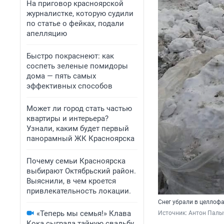
На приговор красноярской
журналистке, которую судили
по статье о фейках, подали
апелляцию
Быстро покраснеют: как
соспеть зеленые помидоры
дома — пять самых
эффективных способов
Может ли город стать частью
квартиры и интерьера?
Узнали, каким будет первый
панорамный ЖК Красноярска
Почему семьи Красноярска
выбирают Октябрьский район.
Выяснили, в чем кроется
привлекательность локации.
Снег убрали в целлоф
«Теперь мы семья!» Клава
Источник: 
Антон Палы
Кока сыграла тайную свадьбу