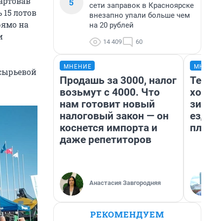
тартовав
5
сети заправок в Красноярске
 15 лотов
внезапно упали больше чем
рямо на
на 20 рублей
и
14 409
60
МНЕНИЕ
МНЕНИ
-сырьевой
Продашь за 3000, налог
Тепло
возьмут с 4000. Что
холод
нам готовит новый
зимой
налоговый закон — он
ездит
коснется импорта и
плюсы
даже репетиторов
Анастасия Завгородняя
РЕКОМЕНДУЕМ