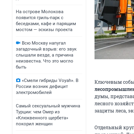
На острове Молокова
появится гриль-парк с
беседками, кафе и парящим
мостом — эскизы проекта
Всю Москву напугал
загадочный взрыв: его звук
слышали везде, а причина
неизвестна. Что это могло
быть
«Смели гибриды Voyah». В
Ключевым собы
России возник дефицит
лесопромышле
электромобилей
думы, представ
лесного хозяйс
Самый сексуальный мужчина
защиты леса, э
Турции: чем Омер из
«Клюквенного щербета»
покорил женщин
Отдельный круг