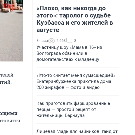
«Плохо, как никогда до
этого»: таролог о судьбе
Кузбасса и его жителей в
августе
3 часа
2 663
8
Участницу шоу «Мама в 16» из
Волгограда обвинили в
домогательствах к младенцу
телей
«Кто-то считает меня сумасшедшей».
Екатеринбурженка приютила дома
ятий,
200 жирафов — фото и видео
Как приготовить фаршированные
перцы — простой рецепт от
ующими
жительницы Барнаула
отовятся
Лицевая гладь для чайников: гайд от