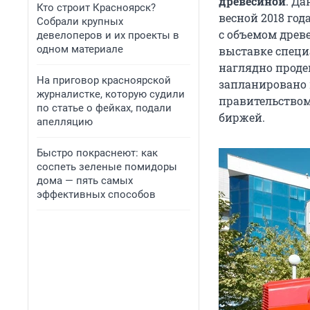
древесиной
. Да
Кто строит Красноярск?
весной 2018 год
Собрали крупных
с объемом древе
девелоперов и их проекты в
одном материале
выставке специ
наглядно проде
На приговор красноярской
запланировано 
журналистке, которую судили
правительством
по статье о фейках, подали
биржей.
апелляцию
Быстро покраснеют: как
соспеть зеленые помидоры
дома — пять самых
эффективных способов