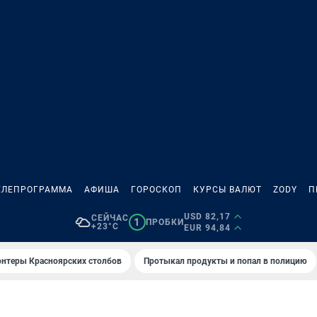
ЕЛЕПРОГРАММА
АФИША
ГОРОСКОП
КУРСЫ ВАЛЮТ
ZODY
П
USD 82,17
СЕЙЧАС
1
ПРОБКИ
+23°C
EUR 94,84
онтеры Красноярских столбов
Протыкал продукты и попал в полицию