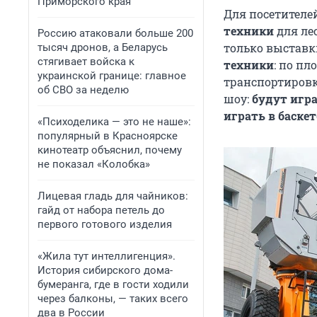
Приморского края
Для посетителе
техники
для ле
Россию атаковали больше 200
только выставк
тысяч дронов, а Беларусь
стягивает войска к
техники
: по п
украинской границе: главное
транспортировк
об СВО за неделю
шоу:
будут игр
играть в баске
«Психоделика — это не наше»:
популярный в Красноярске
кинотеатр объяснил, почему
не показал «Колобка»
Лицевая гладь для чайников:
гайд от набора петель до
первого готового изделия
«Жила тут интеллигенция».
История сибирского дома-
бумеранга, где в гости ходили
через балконы, — таких всего
два в России