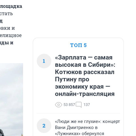
площадка
стать
д
овки и
релищное
иды и
ТОП 5
«Зарплата — самая
1
высокая в Сибири»:
Котюков рассказал
Путину про
экономику края —
онлайн-трансляция
53 857
137
«Люди же не глухие»: концерт
2
Вани Дмитриенко в
«Лужниках» обернулся