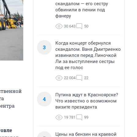
скандалом — его сестру
обвинили в пении под
фанеру
30 643
50
Когда концерт обернулся
3
скандалом. Ваня Дмитриенко
извинился перед Линочкой
Ли за выступление сестры
под ее голос
22 004
22
ственной
Путина ждут в Красноярске?
та
4
Что известно о возможном
центра
визите президента
19 781
99
говле
Цены на бензин на краевой