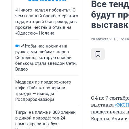
Все тен
«Никого нельзя победить». О
будут п
чем главный блокбастер этого
года, который бьет рекорды в
выставк
прокате: честный отзыв на
«Одиссею» Нолана
28 августа 2018, 15:30
«Чтобы нас носили на
ручках, мы любим»: нерпа
Сергеевна, которую спасли
бельком, стала звездой Сети.
Видео
Медведя из придорожного
кафе «Тайга» проверили
трижды — выводы
С 4 по 7 сентяб
Росприроднадзора
выставка
«ЭКС
представлены 
Тигры на пляже и 300 оленей
в дикой природе: топ-24
Европы, Азии и 
самых красивых бухт