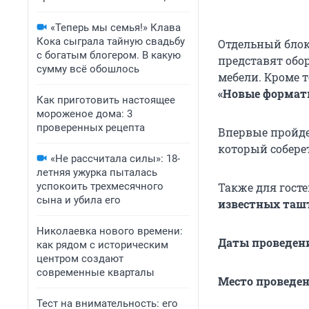
«Теперь мы семья!» Клава
Кока сыграла тайную свадьбу
Отдельный блок
с богатым блогером. В какую
представят обо
сумму всё обошлось
мебели. Кроме т
«Новые формат
Как приготовить настоящее
мороженое дома: 3
проверенных рецепта
Впервые пройд
который собере
«Не рассчитала силы»: 18-
летняя ужурка пыталась
успокоить трехмесячного
Также для гост
сына и убила его
известных ташт
Николаевка нового времени:
Даты проведения
как рядом с историческим
центром создают
современные кварталы
Место проведен
Тест на внимательность: его