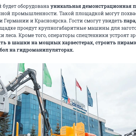
й будет оборудована
уникальная демонстрационная 
сной промышленности. Такой площадкой могут похва
и Германии и Красноярска. Гости смогут увидеть
пара
лощадке проедут крупногабаритные машины для загот
и леса. Кроме того, операторы спецтехники устроят з
ать
в шашки на мощных харвестерах, строить пирам
тбол на гидроманипуляторах.