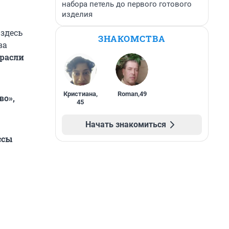
набора петель до первого готового
изделия
здесь
ЗНАКОМСТВА
ва
трасли
Кристиана
,
Roman
,
49
во»,
45
Начать знакомиться
ссы