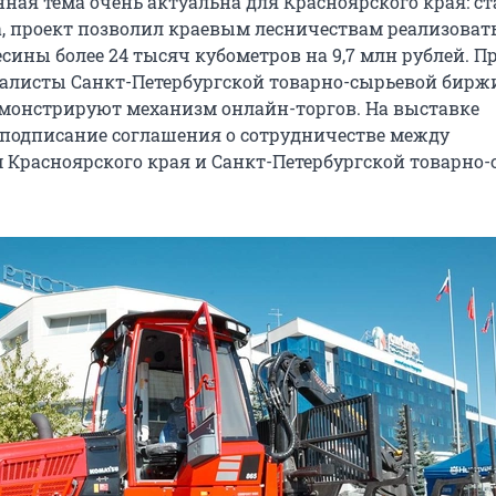
нная тема очень актуальна для Красноярского края: с
а, проект позволил краевым лесничествам реализовать
сины более 24 тысяч кубометров на 9,7 млн рублей. П
алисты Санкт-Петербургской товарно-сырьевой бирж
монстрируют механизм онлайн-торгов. На выставке
подписание соглашения о сотрудничестве между
 Красноярского края и Санкт-Петербургской товарно