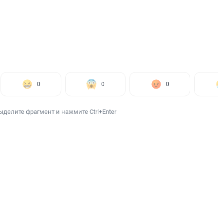
0
0
0
ыделите фрагмент и нажмите Ctrl+Enter