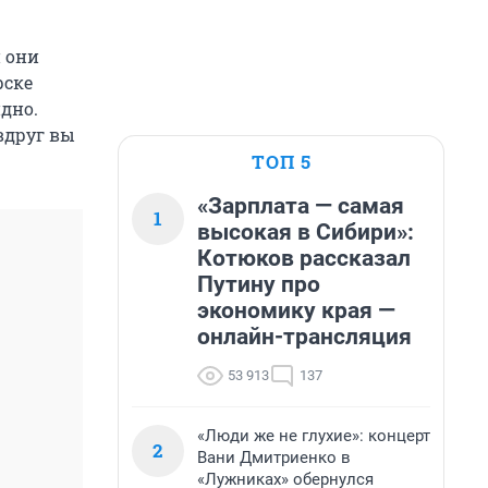
 они
рске
идно.
вдруг вы
ТОП 5
«Зарплата — самая
1
высокая в Сибири»:
Котюков рассказал
Путину про
экономику края —
онлайн-трансляция
53 913
137
«Люди же не глухие»: концерт
2
Вани Дмитриенко в
«Лужниках» обернулся