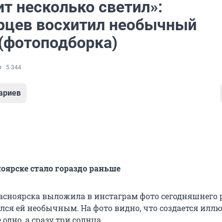
т несколько светил»:
рцев восхитил необычный
 (фотоподборка)
5 344
ариев
ноярске стало гораздо раньше
сноярска выложила в инстаграм фото сегодняшнего р
лся ей необычным. На фото видно, что создается иллю
 одно, а сразу три солнца.