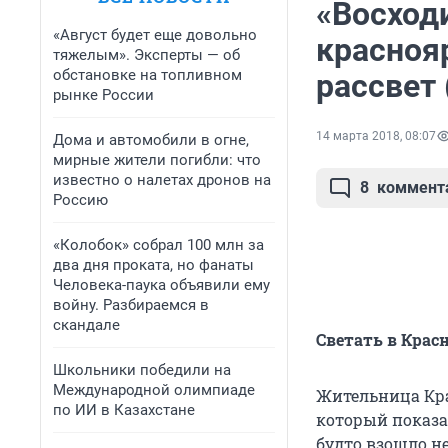
«Восходи
«Август будет еще довольно
красноя
тяжелым». Эксперты — об
обстановке на топливном
рассвет
рынке России
14 марта 2018, 08:07
Дома и автомобили в огне,
мирные жители погибли: что
известно о налетах дронов на
8
коммент
Россию
«Колобок» собрал 100 млн за
два дня проката, но фанаты
Человека-паука объявили ему
войну. Разбираемся в
скандале
Светать в Крас
Школьники победили на
Международной олимпиаде
Жительница Кра
по ИИ в Казахстане
который показа
будто взошло не