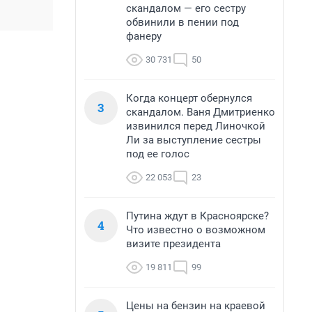
скандалом — его сестру
обвинили в пении под
фанеру
30 731
50
Когда концерт обернулся
3
скандалом. Ваня Дмитриенко
извинился перед Линочкой
Ли за выступление сестры
под ее голос
22 053
23
Путина ждут в Красноярске?
4
Что известно о возможном
визите президента
19 811
99
Цены на бензин на краевой