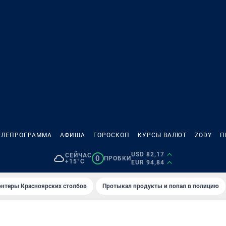
ЕЛЕПРОГРАММА
АФИША
ГОРОСКОП
КУРСЫ ВАЛЮТ
ZODY
П
USD 82,17
СЕЙЧАС
0
ПРОБКИ
+15°C
EUR 94,84
онтеры Красноярских столбов
Протыкал продукты и попал в полицию