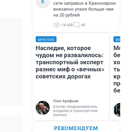
5
сети заправок в Красноярске
внезапно упали больше чем
на 20 рублей
14 438
60
МНЕНИЕ
МНЕНИ
Наследие, которое
Мой б
чудом не развалилось:
береж
транспортный эксперт
хотел
разнес миф о «вечных»
тысяч
советских дорогах
креди
приех
безоп
Олег Арефьев
Блогер, предприниматель,
владелец в транспортном
бизнесе
РЕКОМЕНДУЕМ