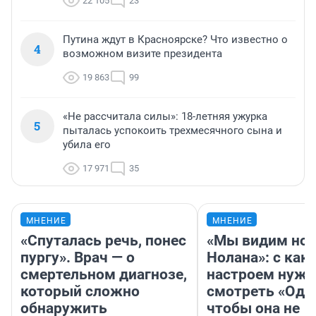
22 105
23
Путина ждут в Красноярске? Что известно о
4
возможном визите президента
19 863
99
«Не рассчитала силы»: 18-летняя ужурка
5
пыталась успокоить трехмесячного сына и
убила его
17 971
35
МНЕНИЕ
МНЕНИЕ
«Спуталась речь, понес
«Мы видим нов
пургу». Врач — о
Нолана»: с как
смертельном диагнозе,
настроем нужн
который сложно
смотреть «Оди
обнаружить
чтобы она не