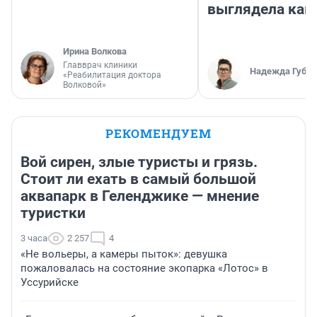
выглядела как
Ирина Волкова
Главврач клиники
Надежда Губар
«Реабилитация доктора
Волковой»
РЕКОМЕНДУЕМ
Вой сирен, злые туристы и грязь.
Стоит ли ехать в самый большой
аквапарк в Геленджике — мнение
туристки
3 часа
2 257
4
«Не вольеры, а камеры пыток»: девушка
пожаловалась на состояние экопарка «Лотос» в
Уссурийске