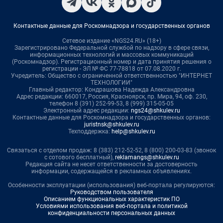
Контактные данные для Роскомнадзора и государственных органов
Сетевое издание «NGS24.RU» (18+)
Зарегистрировано Федеральной службой по надзору в сфере связи,
информационных технологий и массовых коммуникаций
(Роскомнадзор). Регистрационный номер и дата принятия решения о
регистрации - ЭЛ № ФС 77-78818 от 07.08.2020 г.
Учредитель: Общество с ограниченной ответственностью "ИНТЕРНЕТ
ТЕХНОЛОГИИ"
Главный редактор: Кондрашова Надежда Александровна
Адрес редакции: 660017, Россия, Красноярск, пр. Мира, 94, оф. 230,
телефон 8 (391) 252-99-53, 8 (999) 315-05-05
Электронный адрес редакции:
ngs24@shkulev.ru
Контактные данные для Роскомнадзора и государственных органов:
juristnsk@shkulev.ru
Техподдержка:
help@shkulev.ru
Связаться с отделом продаж: 8 (383) 212-52-52, 8 (800) 200-03-83 (звонок
с сотового бесплатный),
reklamangs@shkulev.ru
Редакция сайта не несет ответственности за достоверность
информации, содержащейся в рекламных объявлениях.
Особенности эксплуатации (использования) веб-портала регулируются:
Руководством пользователя
Описанием функциональных характеристик ПО
Условиями использования веб-портала и политикой
конфиденциальности персональных данных