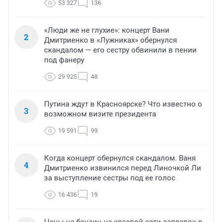
53 327
136
«Люди же не глухие»: концерт Вани
2
Дмитриенко в «Лужниках» обернулся
скандалом — его сестру обвинили в пении
под фанеру
29 925
48
Путина ждут в Красноярске? Что известно о
3
возможном визите президента
19 591
99
Когда концерт обернулся скандалом. Ваня
4
Дмитриенко извинился перед Линочкой Ли
за выступление сестры под ее голос
16 436
19