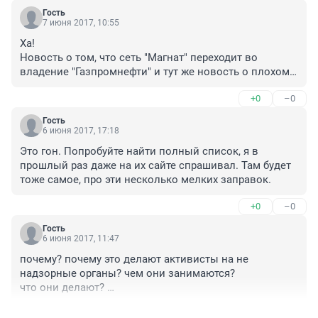
Гость
7 июня 2017, 10:55
Ха!

Новость о том, что сеть "Магнат" переходит во 
владение "Газпромнефти" и тут же новость о плохом 
качестве на других АЗС. Молодцы ребята.

+0
–0
В один и тот же день две новости: 06.06.2017.
Гость
6 июня 2017, 17:18
Это гон. Попробуйте найти полный список, я в 
прошлый раз даже на их сайте спрашивал. Там будет 
тоже самое, про эти несколько мелких заправок.
+0
–0
Гость
6 июня 2017, 11:47
почему? почему это делают активисты на не 
надзорные органы? чем они занимаются? 

что они делают? 

для чего они в городе у нас?

+2
–0