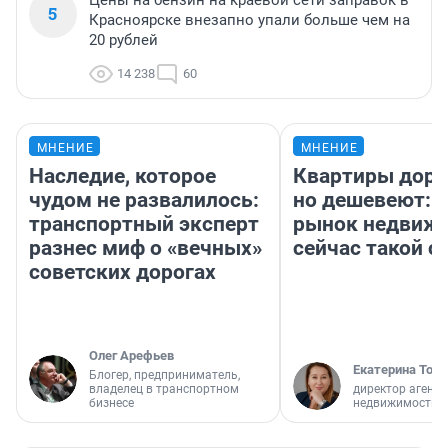
Цены на бензин на краевой сети заправок в
5
Красноярске внезапно упали больше чем на
20 рублей
14 238
60
МНЕНИЕ
МНЕНИЕ
Наследие, которое
Квартиры дор
чудом не развалилось:
но дешевеют: 
транспортный эксперт
рынок недвиж
разнес миф о «вечных»
сейчас такой 
советских дорогах
Олег Арефьев
Екатерина Торо
Блогер, предприниматель,
владелец в транспортном
директор агентс
бизнесе
недвижимости