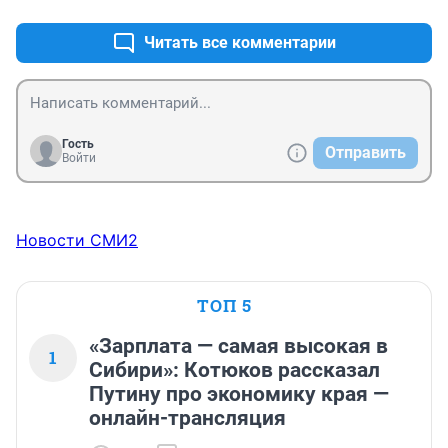
почему полиция может до кого угодно и хоть когда 
докапаться, а роспотреб- ростехнадзор нет?
Читать все комментарии
Гость
Отправить
Войти
Новости СМИ2
ТОП 5
«Зарплата — самая высокая в
1
Сибири»: Котюков рассказал
Путину про экономику края —
онлайн-трансляция