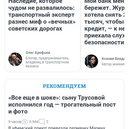
Наследие, которое
Мой банк меня
чудом не развалилось:
бережет. Журн
транспортный эксперт
хотела снять 2
разнес миф о «вечных»
тысяч, чтобы п
советских дорогах
кредит, — к не
приехала служ
безопасности
Олег Арефьев
Блогер, предприниматель,
Ксения Владим
владелец в транспортном
Автор мнения
бизнесе
РЕКОМЕНДУЕМ
«Все еще в шоке»: сыну Трусовой
исполнился год — трогательный пост
и фото
9 часов
6 944
2
В уфимский приют привезли пермячку Марину,