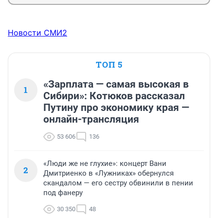
Новости СМИ2
ТОП 5
«Зарплата — самая высокая в
1
Сибири»: Котюков рассказал
Путину про экономику края —
онлайн-трансляция
53 606
136
«Люди же не глухие»: концерт Вани
2
Дмитриенко в «Лужниках» обернулся
скандалом — его сестру обвинили в пении
под фанеру
30 350
48