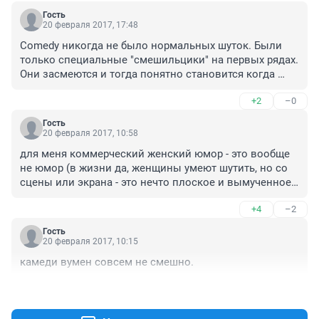
Гость
20 февраля 2017, 17:48
Comedy никогда не было нормальных шуток. Были 
только специальные "смешильцики" на первых рядах. 
Они засмеются и тогда понятно становится когда 
смеяться надо, как человечек с табличками из Шрека.
+2
–0
Гость
20 февраля 2017, 10:58
для меня коммерческий женский юмор - это вообще 
не юмор (в жизни да, женщины умеют шутить, но со 
сцены или экрана - это нечто плоское и вымученное 
всегда).
+4
–2
Гость
20 февраля 2017, 10:15
камеди вумен совсем не смешно.
+6
–2