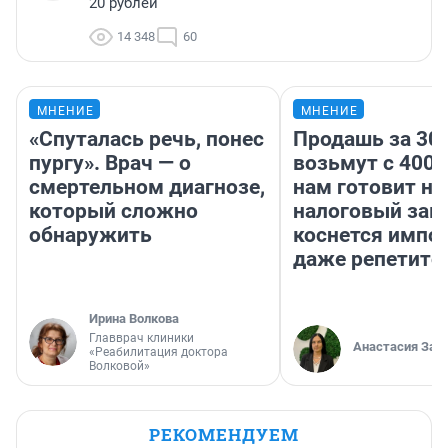
20 рублей
14 348
60
МНЕНИЕ
МНЕНИЕ
«Спуталась речь, понес
Продашь за 300
пургу». Врач — о
возьмут с 4000
смертельном диагнозе,
нам готовит н
который сложно
налоговый зако
обнаружить
коснется импор
даже репетито
Ирина Волкова
Главврач клиники
Анастасия Зав
«Реабилитация доктора
Волковой»
РЕКОМЕНДУЕМ