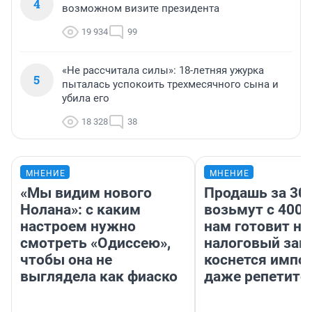
4
возможном визите президента
19 934
99
«Не рассчитала силы»: 18-летняя ужурка
5
пыталась успокоить трехмесячного сына и
убила его
18 328
38
МНЕНИЕ
МНЕНИЕ
«Мы видим нового
Продашь за 300
Нолана»: с каким
возьмут с 4000
настроем нужно
нам готовит н
смотреть «Одиссею»,
налоговый зако
чтобы она не
коснется импор
выглядела как фиаско
даже репетито