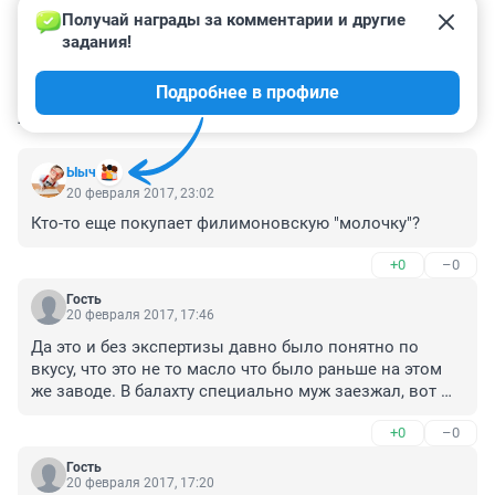
Получай награды за комментарии и другие 
задания!
Подробнее в профиле
КОММЕНТАРИИ
13
Ыыч
20 февраля 2017, 23:02
Кто-то еще покупает филимоновскую "молочку"?
+0
–0
Гость
20 февраля 2017, 17:46
Да это и без экспертизы давно было понятно по 
вкусу, что это не то масло что было раньше на этом 
же заводе. В балахту специально муж заезжал, вот 
там еще вкус масла есть а больше нигде, к 
+0
–0
сожалению. Научилась делать сама масло!!!! Ребенку 
потому что не хочется давать г.
Гость
20 февраля 2017, 17:20