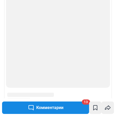
действия по установке на стороне пользователя не требуются
Политика использования cookies
Рекомендательные системы
Пользовательское соглашение сервиса «Подписка без баннерной
рекламы»
© ООО «Интернет Технологии»
13
Комментарии