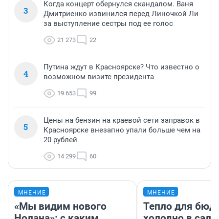
Когда концерт обернулся скандалом. Ваня
3
Дмитриенко извинился перед Линочкой Ли
за выступление сестры под ее голос
21 273
22
Путина ждут в Красноярске? Что известно о
4
возможном визите президента
19 653
99
Цены на бензин на краевой сети заправок в
5
Красноярске внезапно упали больше чем на
20 рублей
14 299
60
МНЕНИЕ
МНЕНИЕ
«Мы видим нового
Тепло для бюд
Нолана»: с каким
холодно в сало