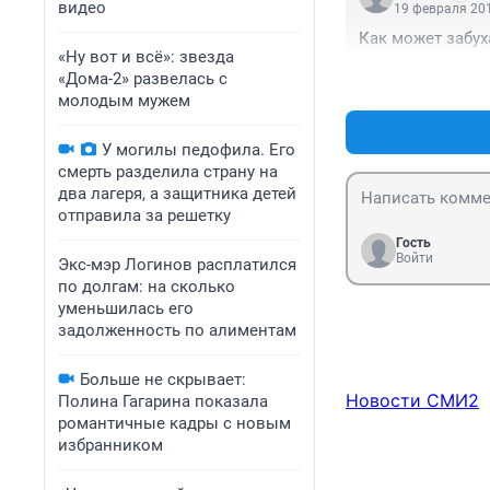
видео
19 февраля 201
Как может забух
«Ну вот и всё»: звезда
«Дома-2» развелась с
молодым мужем
У могилы педофила. Его
смерть разделила страну на
два лагеря, а защитника детей
отправила за решетку
Гость
Войти
Экс-мэр Логинов расплатился
по долгам: на сколько
уменьшилась его
задолженность по алиментам
Больше не скрывает:
Новости СМИ2
Полина Гагарина показала
романтичные кадры с новым
избранником