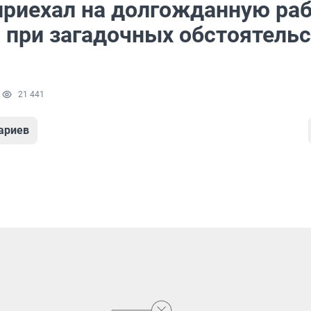
приехал на долгожданную ра
л при загадочных обстоятель
1
21 441
ариев