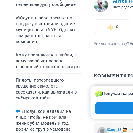
Антон П
леденящее душу сообщение
Шеф-редак
«Уйдут в любое время»: на
продажу выставили здание
0
муниципальной УК. Однако
там работает частная
компания
Увидели опечатку? В
Кому признаются в любви, а
кому разобьют сердце:
любовный гороскоп на август
КОММЕНТАР
Пилоты потерпевшего
крушение самолета
Гость
рассказали, как выживали в
Получай награ
20 февраля 201
сибирской тайге
Можно сказать ч
через час найдет
«Подушкой надавил на
лицо, чтобы не кричала»:
жених убил модель и год
возил ее труп в чемодане —
Юзер_88