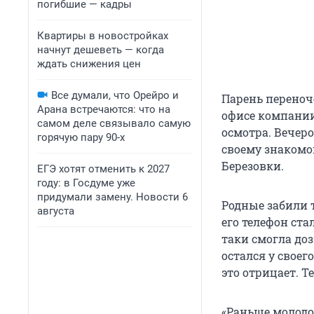
погибшие — кадры
Квартиры в новостройках
начнут дешеветь — когда
ждать снижения цен
Все думали, что Орейро и
Парень переноче
Арана встречаются: что на
офисе компани
самом деле связывало самую
осмотра. Вечеро
горячую пару 90-х
своему знакомом
Березовки.
ЕГЭ хотят отменить к 2027
году: в Госдуме уже
придумали замену. Новости 6
Родные забили т
августа
его телефон ста
таки смогла доз
остался у своег
это отрицает. Т
«Раньше молодо