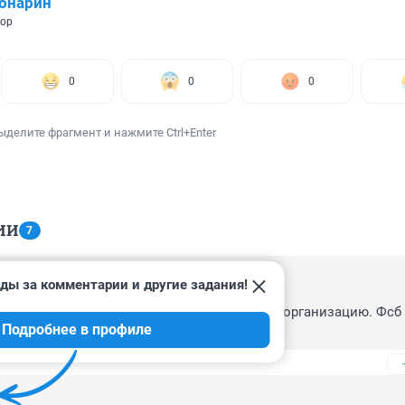
онарин
тор
0
0
0
ыделите фрагмент и нажмите Ctrl+Enter
ИИ
7
ды за комментарии и другие задания!
7, 07:27
то одна из версий вербовка в запрещеную организацию. Фсб е
Подробнее в профиле
.