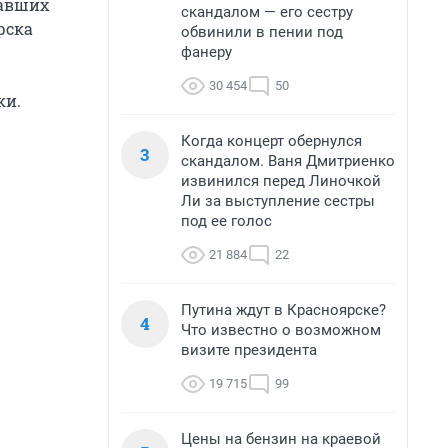
павших
скандалом — его сестру
рска
обвинили в пении под
фанеру
30 454
50
ки.
Когда концерт обернулся
3
скандалом. Ваня Дмитриенко
извинился перед Линочкой
Ли за выступление сестры
под ее голос
21 884
22
Путина ждут в Красноярске?
4
Что известно о возможном
визите президента
19 715
99
Цены на бензин на краевой