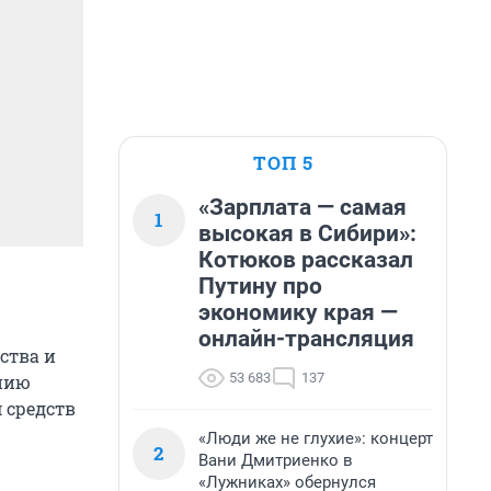
ТОП 5
«Зарплата — самая
1
высокая в Сибири»:
Котюков рассказал
Путину про
экономику края —
онлайн-трансляция
ства и
53 683
137
ению
 средств
«Люди же не глухие»: концерт
2
Вани Дмитриенко в
«Лужниках» обернулся