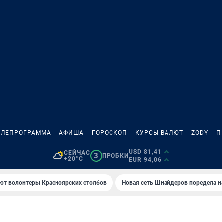
ЕЛЕПРОГРАММА
АФИША
ГОРОСКОП
КУРСЫ ВАЛЮТ
ZODY
П
USD 81,41
СЕЙЧАС
3
ПРОБКИ
+20°C
EUR 94,06
ют волонтеры Красноярских столбов
Новая сеть Шнайдеров поредела 