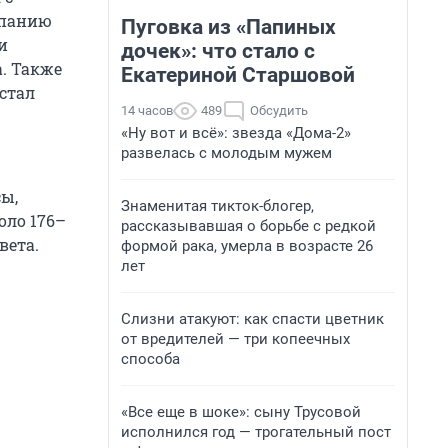
мпанию
Пуговка из «Папиных
и
дочек»: что стало с
а. Также
Екатериной Старшовой
стал
14 часов
489
Обсудить
«Ну вот и всё»: звезда «Дома-2»
развелась с молодым мужем
сы,
Знаменитая тикток-блогер,
оло 176–
рассказывавшая о борьбе с редкой
вета.
формой рака, умерла в возрасте 26
лет
Слизни атакуют: как спасти цветник
от вредителей — три копеечных
способа
«Все еще в шоке»: сыну Трусовой
исполнился год — трогательный пост