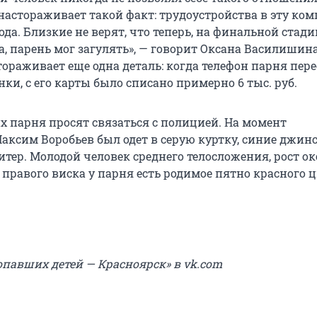
настораживает такой факт: трудоустройства в эту ко
ода. Близкие не верят, что теперь, на финальной стади
, парень мог загулять», — говорит Оксана Василишин
ораживает еще одна деталь: когда телефон парня пере
нки, с его карты было списано примерно 6 тыс. руб.
х парня просят связаться с полицией. На момент
аксим Воробьев был одет в серую куртку, синие джин
тер. Молодой человек среднего телосложения, рост ок
е правого виска у парня есть родимое пятно красного ц
опавших детей — Красноярск» в
vk.
com