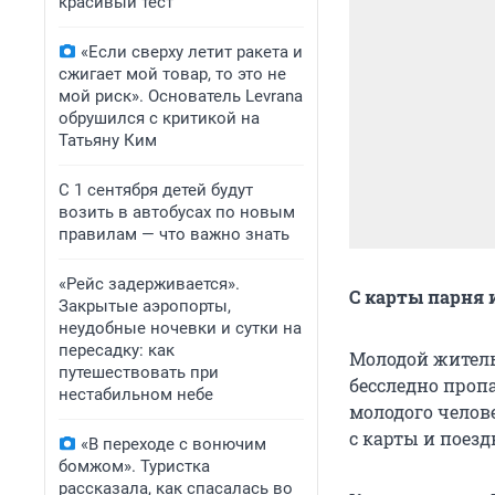
красивый тест
«Если сверху летит ракета и
сжигает мой товар, то это не
мой риск». Основатель Levrana
обрушился с критикой на
Татьяну Ким
С 1 сентября детей будут
возить в автобусах по новым
правилам — что важно знать
«Рейс задерживается».
С карты парня 
Закрытые аэропорты,
неудобные ночевки и сутки на
пересадку: как
Молодой житель
путешествовать при
бесследно проп
нестабильном небе
молодого челов
с карты и поезд
«В переходе с вонючим
бомжом». Туристка
рассказала, как спасалась во