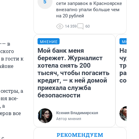
5
сети заправок в Красноярске
внезапно упали больше чем
на 20 рублей
14 359
60
МНЕНИЕ
МНЕНИ
–— в
Мой банк меня
Насле
ского
бережет. Журналист
чудом
в гости к
хотела снять 200
транс
районе
тысяч, чтобы погасить
разне
кредит, — к ней домой
совет
приехала служба
сестры, а
безопасности
ня все-
 а
еров все
Ксения Владимирская
Автор мнения
РЕКОМЕНДУЕМ
 с