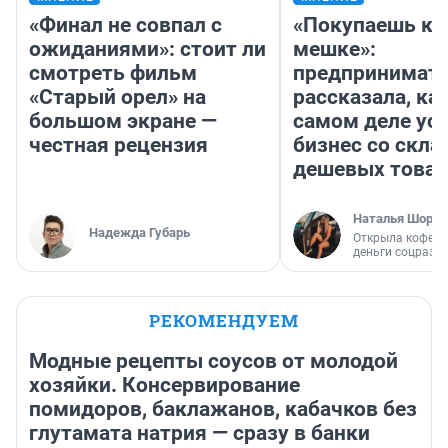
«Финал не совпал с
«Покупаешь ко
ожиданиями»: стоит ли
мешке»:
смотреть фильм
предпринимат
«Старый орел» на
рассказала, как
большом экране —
самом деле ус
честная рецензия
бизнес со скл
дешевых това
Наталья Шорох
Надежда Губарь
Открыла кофейн
деньги соцразв
РЕКОМЕНДУЕМ
Модные рецепты соусов от молодой
хозяйки. Консервирование
помидоров, баклажанов, кабачков без
глутамата натрия — сразу в банки