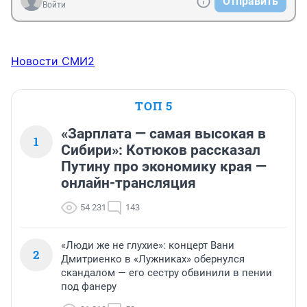
Отправить
Войти
Новости СМИ2
ТОП 5
«Зарплата — самая высокая в
1
Сибири»: Котюков рассказал
Путину про экономику края —
онлайн-трансляция
54 231
143
«Люди же не глухие»: концерт Вани
2
Дмитриенко в «Лужниках» обернулся
скандалом — его сестру обвинили в пении
под фанеру