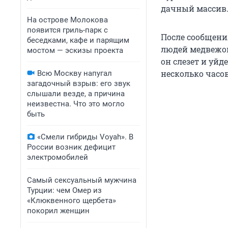
дачный массив
На острове Молокова
появится гриль-парк с
После сообщени
беседками, кафе и парящим
людей медвежон
мостом — эскизы проекта
он слезет и уйд
несколько часов
Всю Москву напугал
загадочный взрыв: его звук
слышали везде, а причина
неизвестна. Что это могло
быть
«Смели гибриды Voyah». В
России возник дефицит
электромобилей
Самый сексуальный мужчина
Турции: чем Омер из
«Клюквенного щербета»
покорил женщин