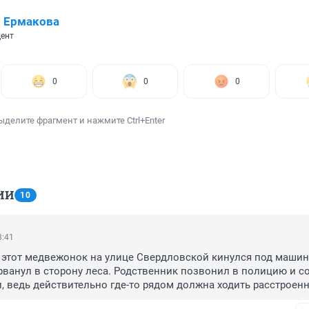
 Ермакова
ент
0
0
0
ыделите фрагмент и нажмите Ctrl+Enter
ИИ
10
3:41
 этот медвежонок на улице Свердловской кинулся под машин
рванул в сторону леса. Родственник позвонил в полицию и со
, ведь действительно где-то рядом должна ходить расстроенн
я по опубликованной новости, полиция это сообщение воспр