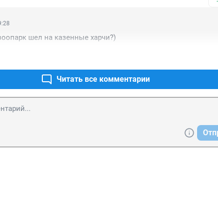
нтузиазма, правильнее сказать не отреагировала вовсе, раз то
 после других сообщений жителей выехали на место.
9:28
зоопарк шел на казенные харчи?)
Читать все комментарии
Отп