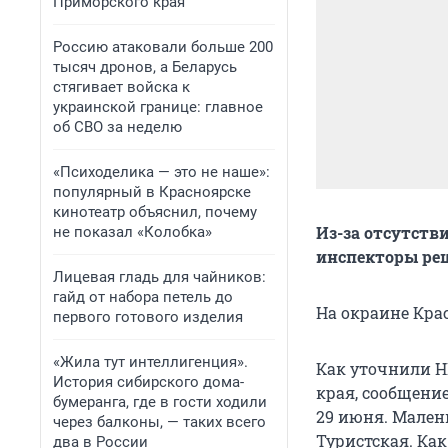
Приморского края
Россию атаковали больше 200
тысяч дронов, а Беларусь
стягивает войска к
украинской границе: главное
об СВО за неделю
«Психоделика — это не наше»:
популярный в Красноярске
кинотеатр объяснил, почему
Из-за отсутств
не показал «Колобка»
инспекторы реш
Лицевая гладь для чайников:
гайд от набора петель до
На окраине Кра
первого готового изделия
«Жила тут интеллигенция».
Как уточнили Н
История сибирского дома-
края, сообщение
бумеранга, где в гости ходили
29 июня. Малень
через балконы, — таких всего
Туристская. Ка
два в России