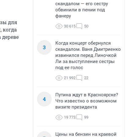
скандалом — его сестру
обвинили в пении под
фанеру
озы для
30 615
50
, когда
а дереве
Когда концерт обернулся
3
скандалом. Ваня Дмитриенко
извинился перед Линочкой
Ли за выступление сестры
под ее голос
21 992
22
Путина ждут в Красноярске?
4
Что известно о возможном
визите президента
19 773
99
Цены на бензин на краевой