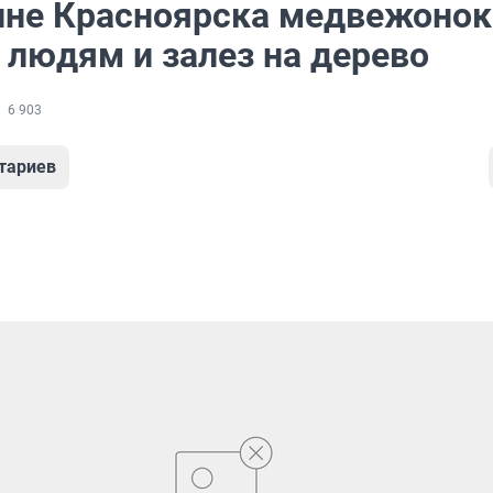
ине Красноярска медвежонок
 людям и залез на дерево
6 903
тариев