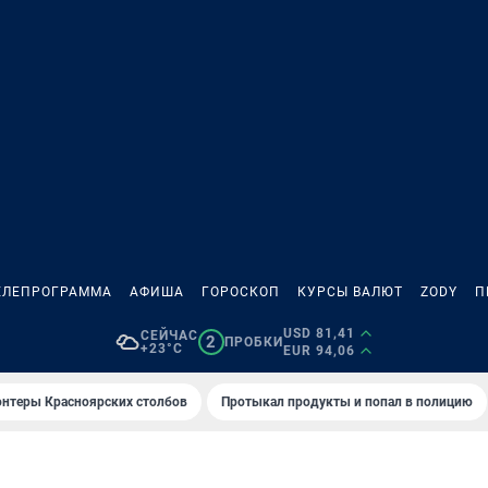
ЕЛЕПРОГРАММА
АФИША
ГОРОСКОП
КУРСЫ ВАЛЮТ
ZODY
П
USD 81,41
СЕЙЧАС
2
ПРОБКИ
+23°C
EUR 94,06
онтеры Красноярских столбов
Протыкал продукты и попал в полицию