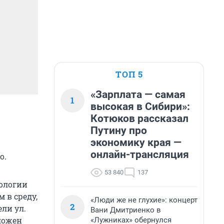
ТОП 5
«Зарплата — самая
1
высокая в Сибири»:
Котюков рассказал
Путину про
экономику края —
онлайн-трансляция
о.
53 840
137
ологии
 в среду,
«Люди же не глухие»: концерт
2
ли ул.
Вани Дмитриенко в
ложен
«Лужниках» обернулся