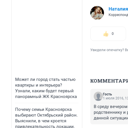
Наталия
Корреспонд
0
Увидели опечатку? В
Может ли город стать частью
КОММЕНТАР
квартиры и интерьера?
Узнали, каким будет первый
Гость
панорамный ЖК Красноярска
1 июля 2016, 1
В среду вечером
Почему семьи Красноярска
родственнику и 
выбирают Октябрьский район.
данной ситуации
Выяснили, в чем кроется
медвежонка. Суд
привлекательность локации.