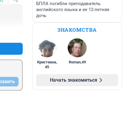
+2
–0
лько в 
БПЛА погибли преподаватель
английского языка и ее 12-летняя
дочь
ЗНАКОМСТВА
+14
–0
Кристиана
,
Roman
,
49
45
Начать знакомиться
равить