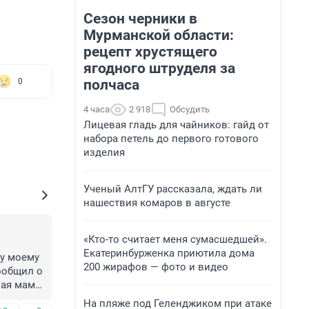
Сезон черники в
Мурманской области:
рецепт хрустящего
ягодного штруделя за
полчаса
0
4 часа
2 918
Обсудить
Лицевая гладь для чайников: гайд от
набора петель до первого готового
изделия
Ученый АлтГУ рассказала, ждать ли
нашествия комаров в августе
«Кто-то считает меня сумасшедшей».
Екатеринбурженка приютила дома
у моему 
200 жирафов — фото и видео
общил о 
ая мама 
иняла 
На пляже под Геленджиком при атаке