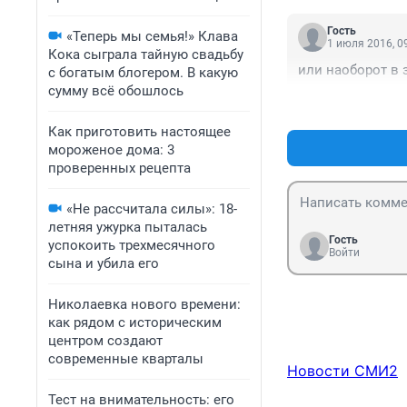
абсолютно без э
четверг вечером
Гость
«Теперь мы семья!» Клава
1 июля 2016, 0
Кока сыграла тайную свадьбу
или наоборот в 
с богатым блогером. В какую
сумму всё обошлось
Как приготовить настоящее
мороженое дома: 3
проверенных рецепта
«Не рассчитала силы»: 18-
летняя ужурка пыталась
Гость
успокоить трехмесячного
Войти
сына и убила его
Николаевка нового времени:
как рядом с историческим
центром создают
современные кварталы
Новости СМИ2
Тест на внимательность: его