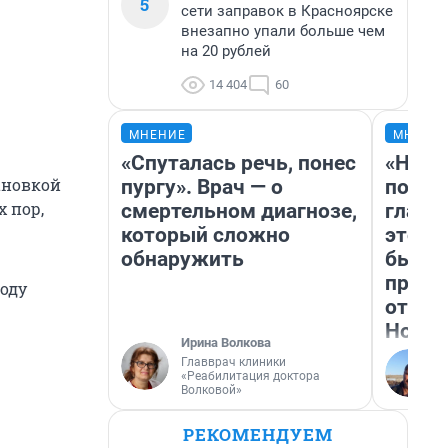
5
сети заправок в Красноярске
внезапно упали больше чем
на 20 рублей
14 404
60
МНЕНИЕ
МНЕНИ
«Спуталась речь, понес
«Нико
ановкой
пургу». Врач — о
побед
х пор,
смертельном диагнозе,
главн
который сложно
этого
обнаружить
бьет 
прока
году
отзыв
Нолан
Ирина Волкова
Главврач клиники
«Реабилитация доктора
Волковой»
РЕКОМЕНДУЕМ