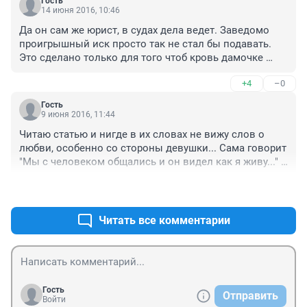
Гость
14 июня 2016, 10:46
Да он сам же юрист, в судах дела ведет. Заведомо 
проигрышный иск просто так не стал бы подавать. 
Это сделано только для того чтоб кровь дамочке 
свернуть.
+4
–0
Гость
9 июня 2016, 11:44
Читаю статью и нигде в их словах не вижу слов о 
любви, особенно со стороны девушки... Сама говорит 
"Мы с человеком общались и он видел как я живу..." 
Разве так говорит влюбленная девушка, которая с 
+9
–8
надеждой ждала предложения руки и сердца?! Где 
крик о несчастной любви-то??? Парню почему-то в 
этой ситуации верится больше!
Читать все комментарии
Гость
Отправить
Войти