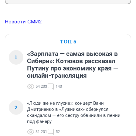
Новости СМИ2
ТОП 5
«Зарплата — самая высокая в
1
Сибири»: Котюков рассказал
Путину про экономику края —
онлайн-трансляция
54 233
143
«Люди же не глухие»: концерт Вани
2
Дмитриенко в «Лужниках» обернулся
скандалом — его сестру обвинили в пении
под фанеру
31 231
52