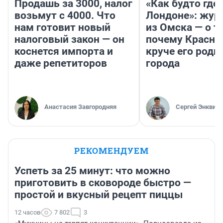
Продашь за 3000, налог
«Как будто где-
возьмут с 4000. Что
Лондоне»: жур
нам готовит новый
из Омска — о т
налоговый закон — он
почему Красно
коснется импорта и
круче его родн
даже репетиторов
города
Анастасия Завгородняя
Сергей Энквист
РЕКОМЕНДУЕМ
Успеть за 25 минут: что можно
приготовить в сковороде быстро —
простой и вкусный рецепт пиццы
12 часов
7 802
3