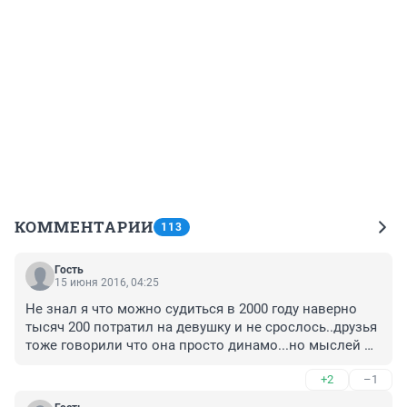
КОММЕНТАРИИ
113
Гость
15 июня 2016, 04:25
Не знал я что можно судиться в 2000 году наверно 
тысяч 200 потратил на девушку и не срослось..друзья 
тоже говорили что она просто динамо...но мыслей 
отсудить обратно всё как то не возникало.. O tempora, 
+2
–1
o mores!