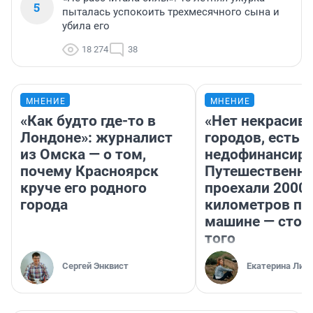
5
пыталась успокоить трехмесячного сына и
убила его
18 274
38
МНЕНИЕ
МНЕНИЕ
«Как будто где-то в
«Нет некрасив
Лондоне»: журналист
городов, есть
из Омска — о том,
недофинансиро
почему Красноярск
Путешественн
круче его родного
проехали 2000
города
километров по 
машине — стои
того
Сергей Энквист
Екатерина Лит