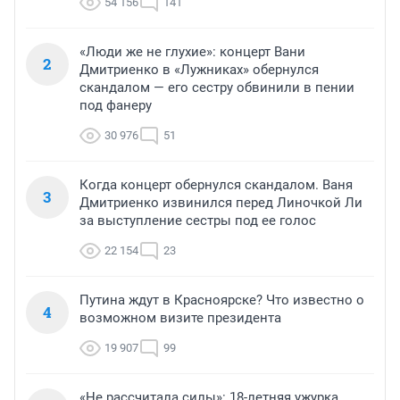
54 156
141
«Люди же не глухие»: концерт Вани
2
Дмитриенко в «Лужниках» обернулся
скандалом — его сестру обвинили в пении
под фанеру
30 976
51
Когда концерт обернулся скандалом. Ваня
3
Дмитриенко извинился перед Линочкой Ли
за выступление сестры под ее голос
22 154
23
Путина ждут в Красноярске? Что известно о
4
возможном визите президента
19 907
99
«Не рассчитала силы»: 18-летняя ужурка