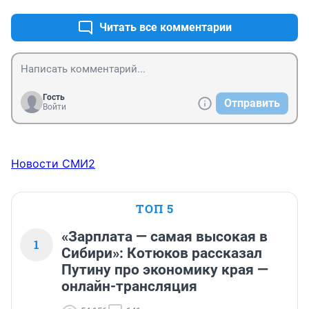
самом низу! В сторону мясо комбината пробка 
начинается от гор ДК а то и с Копылова, люди бы 
Читать все комментарии
рады выехать из города, да вот только пол дня уходит 
на это!
Гость
Отправить
Войти
Новости СМИ2
ТОП 5
«Зарплата — самая высокая в
1
Сибири»: Котюков рассказал
Путину про экономику края —
онлайн-трансляция