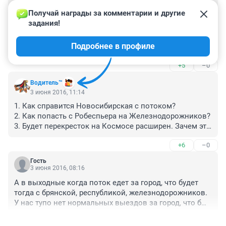
Гость
3 июня 2016, 14:43
Получай награды за комментарии и другие 
задания!
А тем временем ушлые ребята выкупают пока еще 
свободные земли, что планируется использовать под 
Подробнее в профиле
этот путепровод :)))
+5
–0
Вoдитель™
3 июня 2016, 11:14
1. Как справится Новосибирская с потоком?

2. Как попасть с Робеспьера на Железнодорожников?

3. Будет перекресток на Космосе расширен. Зачем эта 
развязка?

+6
–0
4. Нужен проезд Калинина-Свободный. А в идеале 
Калинина-Свободный-Копылова-Ненужный мост. И 
Гость
тогда ненужный сейчас мост станет нужным.
3 июня 2016, 08:16
А в выходные когда поток едет за город, что будет 
тогда с брянской, республикой, железнодорожников. 
У нас тупо нет нормальных выездов за город, что бы 
его разгрузить. Спуск со второй брянской как была 
+5
–0
пробище так она и по сей день, отвороток за город в 