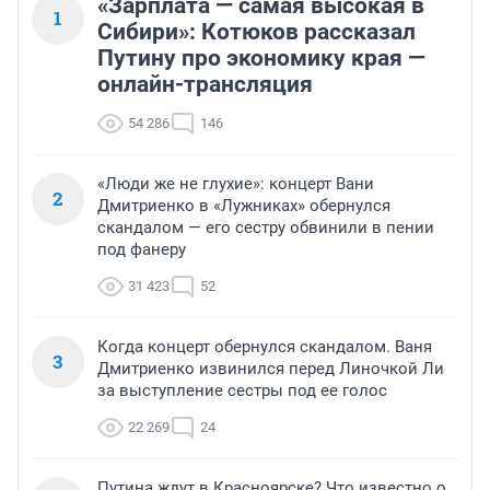
«Зарплата — самая высокая в
1
Сибири»: Котюков рассказал
Путину про экономику края —
онлайн-трансляция
54 286
146
«Люди же не глухие»: концерт Вани
2
Дмитриенко в «Лужниках» обернулся
скандалом — его сестру обвинили в пении
под фанеру
31 423
52
Когда концерт обернулся скандалом. Ваня
3
Дмитриенко извинился перед Линочкой Ли
за выступление сестры под ее голос
22 269
24
Путина ждут в Красноярске? Что известно о