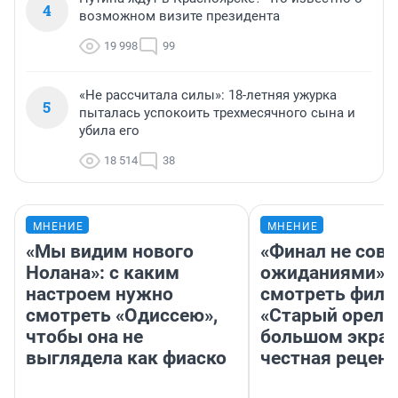
4
возможном визите президента
19 998
99
«Не рассчитала силы»: 18-летняя ужурка
5
пыталась успокоить трехмесячного сына и
убила его
18 514
38
МНЕНИЕ
МНЕНИЕ
«Мы видим нового
«Финал не совп
Нолана»: с каким
ожиданиями»: 
настроем нужно
смотреть фил
смотреть «Одиссею»,
«Старый орел» 
чтобы она не
большом экран
выглядела как фиаско
честная рецен